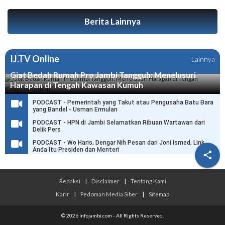
Berita Lainnya
IJ.TV Online
Lainnya
Giat Bedah Rumah Pro Jambi Tangguh: Menelusuri
Harapan di Tengah Kawasan Kumuh
PODCAST - Pemerintah yang Takut atau Pengusaha Batu Bara
yang Bandel - Usman Ermulan
PODCAST - HPN di Jambi Selamatkan Ribuan Wartawan dari
Delik Pers
PODCAST - Wo Haris, Dengar Nih Pesan dari Joni Ismed, Link
Anda Itu Presiden dan Menteri

Redaksi
|
Disclaimer
|
Tentang Kami
Karir
|
Pedoman Media Siber
|
Sitemap
© 2026 Infojambi.com - All Rights Reserved.