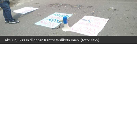
Aksi unjuk rasa di depan Kantor Walikota Jambi. (foto : rifky)