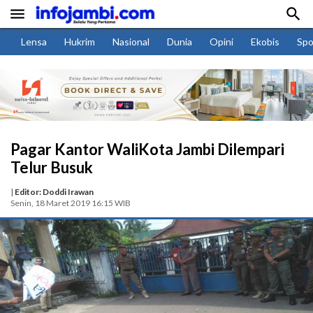


Lensa
Hukrim
Nasional
Dunia
Opini
Ekobis
Spo
Pagar Kantor WaliKota Jambi Dilempari
Telur Busuk
|
Editor: Doddi Irawan
Senin, 18 Maret 2019 16:15 WIB