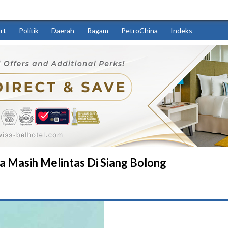
rt
Politik
Daerah
Ragam
PetroChina
Indeks
 Masih Melintas Di Siang Bolong