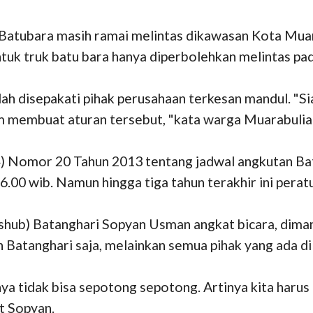
n Batubara masih ramai melintas dikawasan Kota Mua
tuk truk batu bara hanya diperbolehkan melintas pad
ah disepakati pihak perusahaan terkesan mandul. "S
 membuat aturan tersebut, "kata warga Muarabulian
 4) Nomor 20 Tahun 2013 tentang jadwal angkutan Ba
06.00 wib. Namun hingga tiga tahun terakhir ini perat
shub) Batanghari Sopyan Usman angkat bicara, diman
n Batanghari saja, melainkan semua pihak yang ada di
ya tidak bisa sepotong sepotong. Artinya kita haru
ut Sopyan.