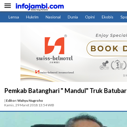

Lensa
Hukrim
Nasional
Dunia
Opini
Ekobis
Spo
Pemkab Batanghari " Mandul" Truk Batubara
|
Editor: Wahyu Nugroho
Kamis, 29 Maret 2018 13:54 WIB