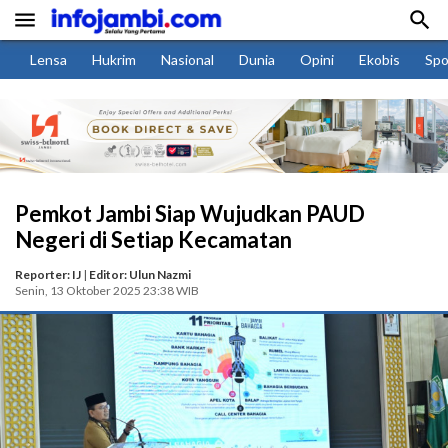


Lensa
Hukrim
Nasional
Dunia
Opini
Ekobis
Spo
Pemkot Jambi Siap Wujudkan PAUD
Negeri di Setiap Kecamatan
Reporter: IJ
|
Editor: Ulun Nazmi
Senin, 13 Oktober 2025 23:38 WIB