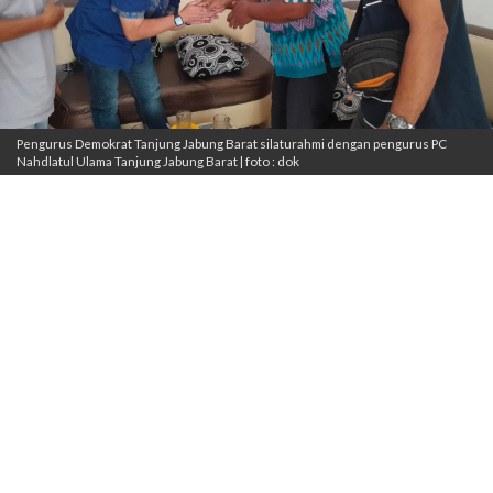
Pengurus Demokrat Tanjung Jabung Barat silaturahmi dengan pengurus PC
Nahdlatul Ulama Tanjung Jabung Barat | foto : dok