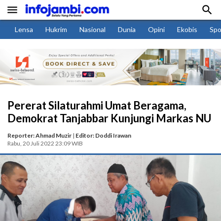


Lensa
Hukrim
Nasional
Dunia
Opini
Ekobis
Spo
Pererat Silaturahmi Umat Beragama,
Demokrat Tanjabbar Kunjungi Markas NU
Reporter: Ahmad Muzir
|
Editor: Doddi Irawan
Rabu, 20 Juli 2022 23:09 WIB