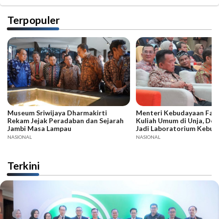
Terpopuler
Museum Sriwijaya Dharmakirti
Menteri Kebudayaan Fadli
Rekam Jejak Peradaban dan Sejarah
Kuliah Umum di Unja, Dor
Jambi Masa Lampau
Jadi Laboratorium Kebud
NASIONAL
NASIONAL
Terkini