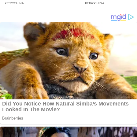
Bergulir di Geragai
Jambi
PETROCHINA
PETROCHINA