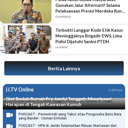
Gunakan Jalur Alternatif Selama
Pelaksanaan Presisi Merdeka Run
2026
OLAHRAGA
Terbukti Langgar Kode Etik Kasus
Meninggalnya Brigadir EWS, Lima
Polisi Dijatuhi Sanksi PTDH
HUKRIM
Berita Lainnya
IJ.TV Online
Lainnya
Giat Bedah Rumah Pro Jambi Tangguh: Menelusuri
Harapan di Tengah Kawasan Kumuh
PODCAST - Pemerintah yang Takut atau Pengusaha Batu Bara
yang Bandel - Usman Ermulan
PODCAST - HPN di Jambi Selamatkan Ribuan Wartawan dari