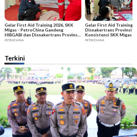
Gelar First Aid Training 2026, SKK
Gelar First Aid Training B
Migas - PetroChina Gandeng
Disnakertrans Provinsi Ja
HIBGABI dan Disnakertrans Provinsi
Konsistensi SKK Migas -
Jambi
PETROCHINA
PETROCHINA
Terkini