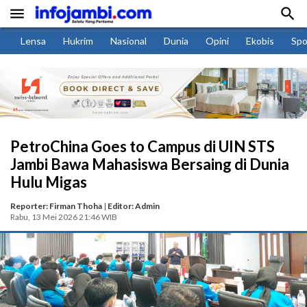


Lensa
Hukrim
Nasional
Dunia
Opini
Ekobis
Spo
PetroChina Goes to Campus di UIN STS
Jambi Bawa Mahasiswa Bersaing di Dunia
Hulu Migas
Reporter: Firman Thoha
|
Editor: Admin
Rabu, 13 Mei 2026 21:46 WIB