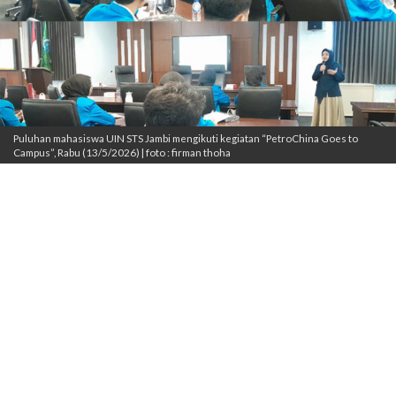
Puluhan mahasiswa UIN STS Jambi mengikuti kegiatan “PetroChina Goes to
Campus”, Rabu (13/5/2026) | foto : firman thoha