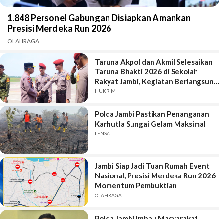
1.848 Personel Gabungan Disiapkan Amankan
Presisi Merdeka Run 2026
OLAHRAGA
Taruna Akpol dan Akmil Selesaikan
Taruna Bhakti 2026 di Sekolah
Rakyat Jambi, Kegiatan Berlangsung
Aman dan Lancar
HUKRIM
Polda Jambi Pastikan Penanganan
Karhutla Sungai Gelam Maksimal
LENSA
Jambi Siap Jadi Tuan Rumah Event
Nasional, Presisi Merdeka Run 2026
Momentum Pembuktian
OLAHRAGA
Polda Jambi Imbau Masyarakat