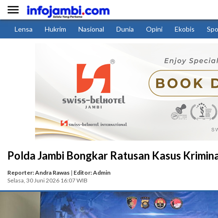

Lensa
Hukrim
Nasional
Dunia
Opini
Ekobis
Spo
Polda Jambi Bongkar Ratusan Kasus Krimina
Reporter: Andra Rawas
|
Editor: Admin
Selasa, 30 Juni 2026 16:07 WIB