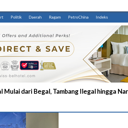
rt
Politik
Daerah
Ragam
PetroChina
Indeks
l Mulai dari Begal, Tambang Ilegal hingga Na