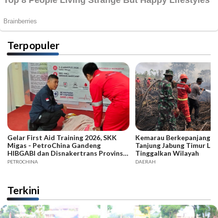
Terpopuler
Gelar First Aid Training 2026, SKK
Kemarau Berkepanjangan,
Migas - PetroChina Gandeng
Tanjung Jabung Timur La
HIBGABI dan Disnakertrans Provinsi
Tinggalkan Wilayah
Jambi
PETROCHINA
DAERAH
Terkini