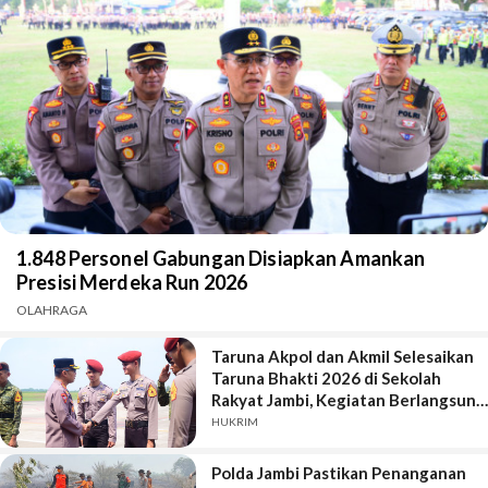
1.848 Personel Gabungan Disiapkan Amankan
Presisi Merdeka Run 2026
OLAHRAGA
Taruna Akpol dan Akmil Selesaikan
Taruna Bhakti 2026 di Sekolah
Rakyat Jambi, Kegiatan Berlangsung
Aman dan Lancar
HUKRIM
Polda Jambi Pastikan Penanganan