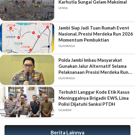
Karhutla Sungai Gelam Maksimal
LENSA
Jambi Siap Jadi Tuan Rumah Event
Nasional, Presisi Merdeka Run 2026
Momentum Pembuktian
OLAHRAGA
Polda Jambi Imbau Masyarakat
Gunakan Jalur Alternatif Selama
Pelaksanaan Presisi Merdeka Run
2026
OLAHRAGA
Terbukti Langgar Kode Etik Kasus
Meninggalnya Brigadir EWS, Lima
Polisi Dijatuhi Sanksi PTDH
HUKRIM
Berita Lainnya