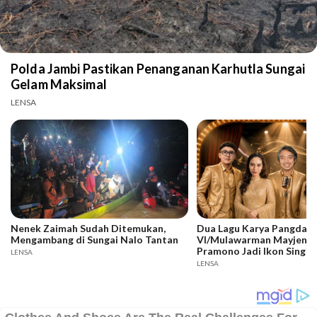
Polda Jambi Pastikan Penanganan Karhutla Sungai
Gelam Maksimal
LENSA
Nenek Zaimah Sudah Ditemukan,
Dua Lagu Karya Pangdam
Mengambang di Sungai Nalo Tantan
VI/Mulawarman Mayjen T
Pramono Jadi Ikon Singin
LENSA
Competition HUT Ke-81 
LENSA