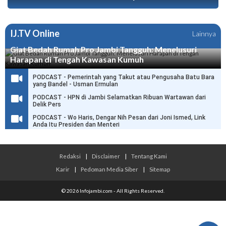
IJ.TV Online
Lainnya
Giat Bedah Rumah Pro Jambi Tangguh: Menelusuri
Harapan di Tengah Kawasan Kumuh
PODCAST - Pemerintah yang Takut atau Pengusaha Batu Bara
yang Bandel - Usman Ermulan
PODCAST - HPN di Jambi Selamatkan Ribuan Wartawan dari
Delik Pers
PODCAST - Wo Haris, Dengar Nih Pesan dari Joni Ismed, Link
Anda Itu Presiden dan Menteri
Redaksi
|
Disclaimer
|
Tentang Kami
Karir
|
Pedoman Media Siber
|
Sitemap
© 2026 Infojambi.com - All Rights Reserved.