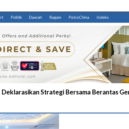
rt
Politik
Daerah
Ragam
PetroChina
Indeks
al, Deklarasikan Strategi Bersama Berantas G