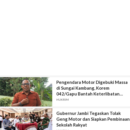
Pengendara Motor Digebuki Massa
di Sungai Kambang, Korem
042/Gapu Bantah Keterlibatan
Prajurit TNI
HUKRIM
Gubernur Jambi Tegaskan Tolak
Geng Motor dan Siapkan Pembinaan
Sekolah Rakyat