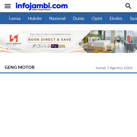


Lensa
Hukrim
Nasional
Dunia
Opini
Ekobis
Spo
GENG MOTOR
Jumat, 7 Agustus 2026