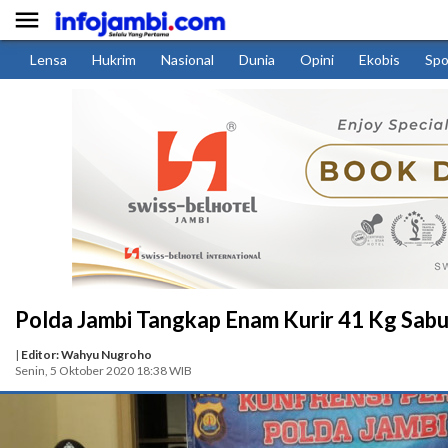

Lensa
Hukrim
Nasional
Dunia
Opini
Ekobis
Spo
Polda Jambi Tangkap Enam Kurir 41 Kg Sab
|
Editor: Wahyu Nugroho
Senin, 5 Oktober 2020 18:38 WIB