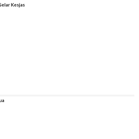
Gelar Kesjas
ua