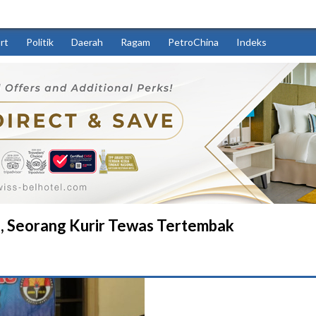
rt
Politik
Daerah
Ragam
PetroChina
Indeks
u, Seorang Kurir Tewas Tertembak