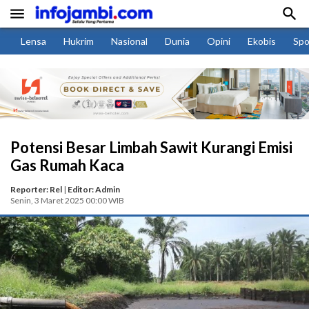


Lensa
Hukrim
Nasional
Dunia
Opini
Ekobis
Spo
Potensi Besar Limbah Sawit Kurangi Emisi
Gas Rumah Kaca
Reporter: Rel
|
Editor: Admin
Senin, 3 Maret 2025 00:00 WIB