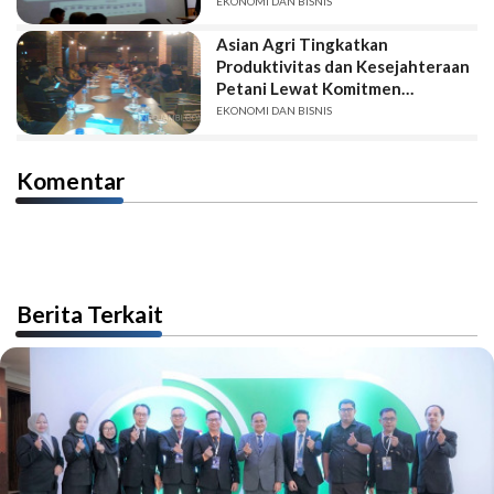
EKONOMI DAN BISNIS
Asian Agri Tingkatkan
Produktivitas dan Kesejahteraan
Petani Lewat Komitmen
Kemitraan One to One
EKONOMI DAN BISNIS
Komentar
Berita Terkait