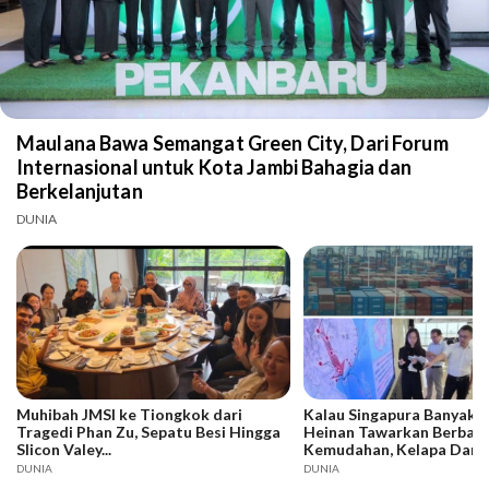
Maulana Bawa Semangat Green City, Dari Forum
Internasional untuk Kota Jambi Bahagia dan
Berkelanjutan
DUNIA
Muhibah JMSI ke Tiongkok dari
Kalau Singapura Banyak T
Tragedi Phan Zu, Sepatu Besi Hingga
Heinan Tawarkan Berbaga
Slicon Valey...
Kemudahan, Kelapa Dari
Sudah Masuk, Bagaimana
DUNIA
DUNIA
Jambi..?