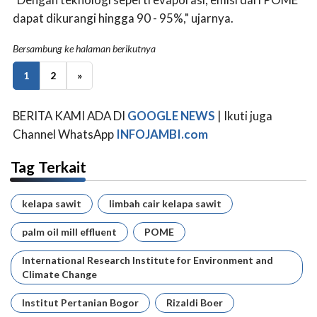
dapat dikurangi hingga 90 - 95%," ujarnya.
Bersambung ke halaman berikutnya
1
2
»
BERITA KAMI ADA DI
GOOGLE NEWS
| Ikuti juga
Channel WhatsApp
INFOJAMBI.com
Tag Terkait
kelapa sawit
limbah cair kelapa sawit
palm oil mill effluent
POME
International Research Institute for Environment and
Climate Change
Institut Pertanian Bogor
Rizaldi Boer