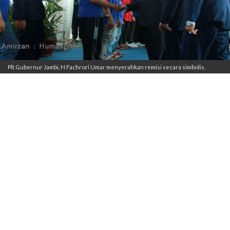
Plt Gubernur Jambi, H Fachrori Umar menyerahkan remisi secara simbolis.