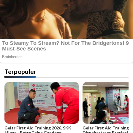
Terpopuler
Gelar First Aid Training 2026, SKK
Gelar First Aid Training B
Migas - PetroChina Gandeng
Disnakertrans Provinsi Ja