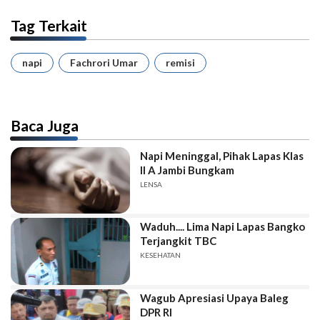
Tag Terkait
napi
Fachrori Umar
remisi
Baca Juga
Napi Meninggal, Pihak Lapas Klas
II A Jambi Bungkam
LENSA
Waduh.... Lima Napi Lapas Bangko
Terjangkit TBC
KESEHATAN
Wagub Apresiasi Upaya Baleg
DPR RI