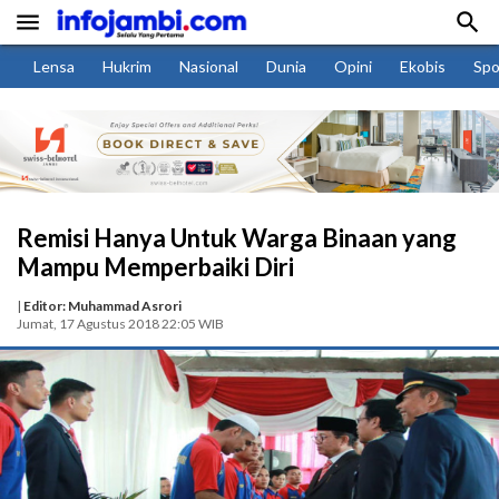


Lensa
Hukrim
Nasional
Dunia
Opini
Ekobis
Spo
Remisi Hanya Untuk Warga Binaan yang
Mampu Memperbaiki Diri
|
Editor: Muhammad Asrori
Jumat, 17 Agustus 2018 22:05 WIB