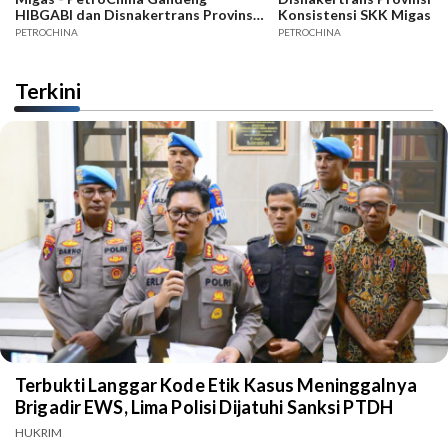
HIBGABI dan Disnakertrans Provinsi
Konsistensi SKK Migas -
Jambi
PETROCHINA
PETROCHINA
Terkini
Terbukti Langgar Kode Etik Kasus Meninggalnya
Brigadir EWS, Lima Polisi Dijatuhi Sanksi PTDH
HUKRIM