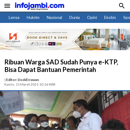


Lensa
Hukrim
Nasional
Dunia
Opini
Ekobis
Spo
Ribuan Warga SAD Sudah Punya e-KTP,
Bisa Dapat Bantuan Pemerintah
|
Editor: Doddi Irawan
Kamis, 11 Maret 2021 10:16 WIB