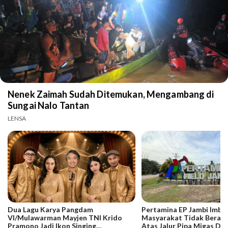
Nenek Zaimah Sudah Ditemukan, Mengambang di
Sungai Nalo Tantan
LENSA
Dua Lagu Karya Pangdam
Pertamina EP Jambi Imba
VI/Mulawarman Mayjen TNI Krido
Masyarakat Tidak Berakti
Pramono Jadi Ikon Singing
Atas Jalur Pipa Migas De