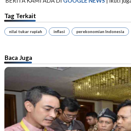
BERITA KAMI ADA DI
GOOGLE NEWS
| Ikuti j
Tag Terkait
nilai tukar rupiah
inflasi
perekonomian Indonesia
Baca Juga