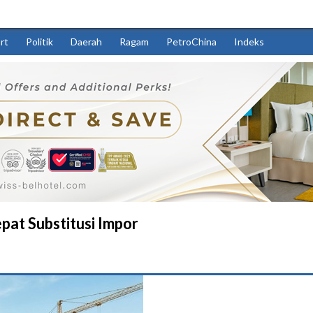
rt
Politik
Daerah
Ragam
PetroChina
Indeks
at Substitusi Impor