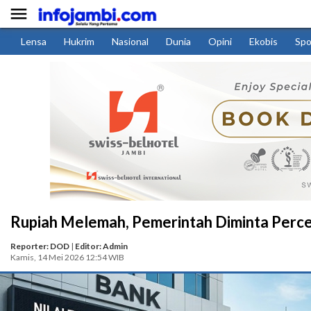

Lensa
Hukrim
Nasional
Dunia
Opini
Ekobis
Spo
Rupiah Melemah, Pemerintah Diminta Percep
Reporter: DOD
|
Editor: Admin
Kamis, 14 Mei 2026 12:54 WIB