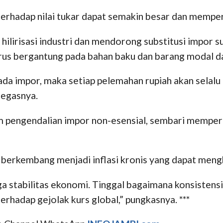
 terhadap nilai tukar dapat semakin besar dan mempe
lirisasi industri dan mendorong substitusi impor su
rus bergantung pada bahan baku dan barang modal dar
ada impor, maka setiap pelemahan rupiah akan selalu
tegasnya.
m pengendalian impor non-esensial, sembari memperb
k berkembang menjadi inflasi kronis yang dapat me
a stabilitas ekonomi. Tinggal bagaimana konsistensi 
terhadap gejolak kurs global,” pungkasnya. ***