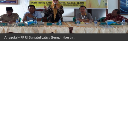
Anggota MPR RI, Saniatul Lativa (tengah) berdiri.