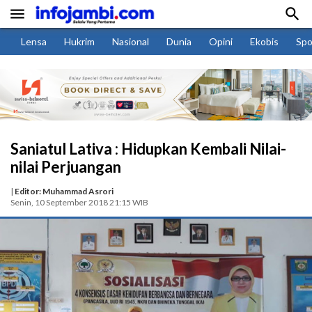


Lensa
Hukrim
Nasional
Dunia
Opini
Ekobis
Spo
Saniatul Lativa : Hidupkan Kembali Nilai-
nilai Perjuangan
|
Editor: Muhammad Asrori
Senin, 10 September 2018 21:15 WIB