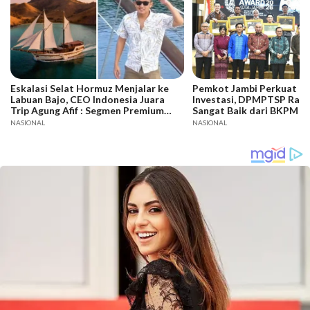
Eskalasi Selat Hormuz Menjalar ke
Pemkot Jambi Perkuat Da
Labuan Bajo, CEO Indonesia Juara
Investasi, DPMPTSP Raih
Trip Agung Afif : Segmen Premium
Sangat Baik dari BKPM
Bertahan, Adaptasi Jadi Kunci
NASIONAL
NASIONAL