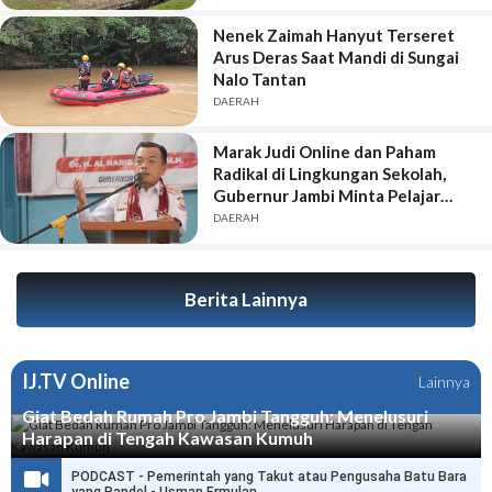
Nenek Zaimah Hanyut Terseret
Arus Deras Saat Mandi di Sungai
Nalo Tantan
DAERAH
Marak Judi Online dan Paham
Radikal di Lingkungan Sekolah,
Gubernur Jambi Minta Pelajar
Bentengi Diri
DAERAH
Berita Lainnya
IJ.TV Online
Lainnya
Giat Bedah Rumah Pro Jambi Tangguh: Menelusuri
Harapan di Tengah Kawasan Kumuh
PODCAST - Pemerintah yang Takut atau Pengusaha Batu Bara
yang Bandel - Usman Ermulan