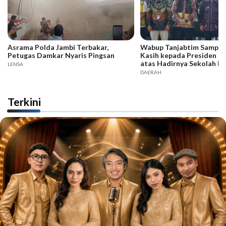
Asrama Polda Jambi Terbakar,
Wabup Tanjabtim Sampai
Petugas Damkar Nyaris Pingsan
Kasih kepada Presiden d
atas Hadirnya Sekolah R
LENSA
DAERAH
Terkini