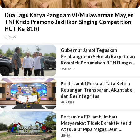
Dua Lagu Karya Pangdam VI/Mulawarman Mayjen
TNI Krido Pramono Jadi Ikon Singing Competition
HUT Ke-81 RI
LENSA
Gubernur Jambi Tegaskan
Pembangunan Sekolah Rakyat dan
Komplek Perumahan BTN Bungo
Green City Harus Sejalan
DAERAH
Polda Jambi Perkuat Tata Kelola
Keuangan Transparan, Akuntabel
dan Berintegritas
HUKRIM
Pertamina EP Jambi Imbau
Masyarakat Tidak Beraktivitas di
Atas Jalur Pipa Migas Demi
Keselamatan Bersama
LENSA