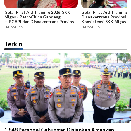
Gelar First Aid Training 2026, SKK
Gelar First Aid Training B
Migas - PetroChina Gandeng
Disnakertrans Provinsi Ja
HIBGABI dan Disnakertrans Provinsi
Konsistensi SKK Migas -
Jambi
PETROCHINA
PETROCHINA
Terkini
1.848 Personel Gabungan Disiapkan Amankan