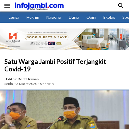


Lensa
Hukrim
Nasional
Dunia
Opini
Ekobis
Spo
Satu Warga Jambi Positif Terjangkit
Covid-19
|
Editor: Doddi Irawan
Senin, 23 Maret 2020 16:55 WIB