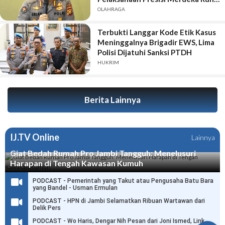
2026
OLAHRAGA
Terbukti Langgar Kode Etik Kasus
Meninggalnya Brigadir EWS, Lima
Polisi Dijatuhi Sanksi PTDH
HUKRIM
Berita Lainnya
IJ.TV Online
Lainnya
Giat Bedah Rumah Pro Jambi Tangguh: Menelusuri
Harapan di Tengah Kawasan Kumuh
PODCAST - Pemerintah yang Takut atau Pengusaha Batu Bara
yang Bandel - Usman Ermulan
PODCAST - HPN di Jambi Selamatkan Ribuan Wartawan dari
Delik Pers
PODCAST - Wo Haris, Dengar Nih Pesan dari Joni Ismed, Link