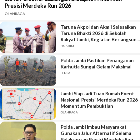
Presisi Merdeka Run 2026
OLAHRAGA
Taruna Akpol dan Akmil Selesaikan
Taruna Bhakti 2026 di Sekolah
Rakyat Jambi, Kegiatan Berlangsung
Aman dan Lancar
HUKRIM
Polda Jambi Pastikan Penanganan
Karhutla Sungai Gelam Maksimal
LENSA
Jambi Siap Jadi Tuan Rumah Event
Nasional, Presisi Merdeka Run 2026
Momentum Pembuktian
OLAHRAGA
Polda Jambi Imbau Masyarakat
Gunakan Jalur Alternatif Selama
Pelaksanaan Presisi Merdeka Run