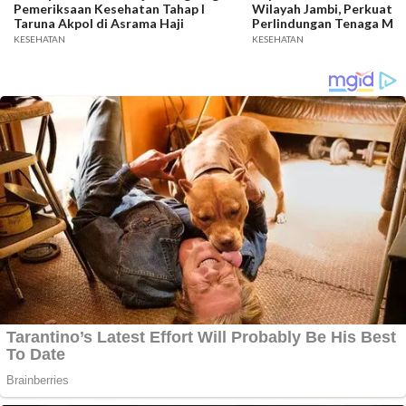
Pemeriksaan Kesehatan Tahap I
Wilayah Jambi, Perkuat Si
Taruna Akpol di Asrama Haji
Perlindungan Tenaga Med
Penegakan Hukum
KESEHATAN
KESEHATAN