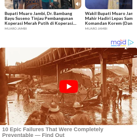
Bupati Muaro Jambi, Dr. Bambang
Wakil Bupati Muaro Jambi
Bayu Suseno Tinjau Pembangunan
Mahir Hadiri Lepas Samb
Koperasi Merah Putih di Koperasi
Komandan Korem (Danre
Desa Sungai Gelam
042/Garuda Putih (Gapu) 
MUARO JAMBI
MUARO JAMBI
Brigjen TNI Heri Purwan
Kolonel Inf Nyamin.