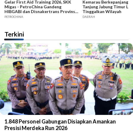
Gelar First Aid Training 2026, SKK
Kemarau Berkepanjangan,
Migas - PetroChina Gandeng
Tanjung Jabung Timur La
HIBGABI dan Disnakertrans Provinsi
Tinggalkan Wilayah
Jambi
PETROCHINA
DAERAH
Terkini
1.848 Personel Gabungan Disiapkan Amankan
Presisi Merdeka Run 2026