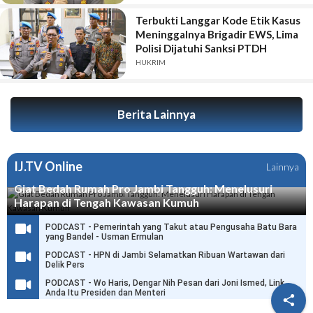
Terbukti Langgar Kode Etik Kasus
Meninggalnya Brigadir EWS, Lima
Polisi Dijatuhi Sanksi PTDH
HUKRIM
Berita Lainnya
IJ.TV Online
Lainnya
Giat Bedah Rumah Pro Jambi Tangguh: Menelusuri
Harapan di Tengah Kawasan Kumuh
PODCAST - Pemerintah yang Takut atau Pengusaha Batu Bara
yang Bandel - Usman Ermulan
PODCAST - HPN di Jambi Selamatkan Ribuan Wartawan dari
Delik Pers
PODCAST - Wo Haris, Dengar Nih Pesan dari Joni Ismed, Link
Anda Itu Presiden dan Menteri
