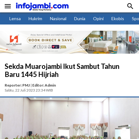


Lensa
Hukrim
Nasional
Dunia
Opini
Ekobis
Spo
Sekda Muarojambi Ikut Sambut Tahun
Baru 1445 Hijriah
Reporter: PMJ
|
Editor: Admin
Sabtu, 22 Juli 2023 23:34 WIB