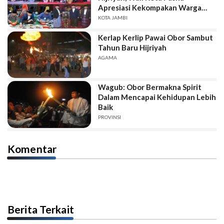
Apresiasi Kekompakan Warga
Sukseskan MTQ
KOTA JAMBI
Kerlap Kerlip Pawai Obor Sambut
Tahun Baru Hijriyah
AGAMA
Wagub: Obor Bermakna Spirit
Dalam Mencapai Kehidupan Lebih
Baik
PROVINSI
Komentar
Berita Terkait