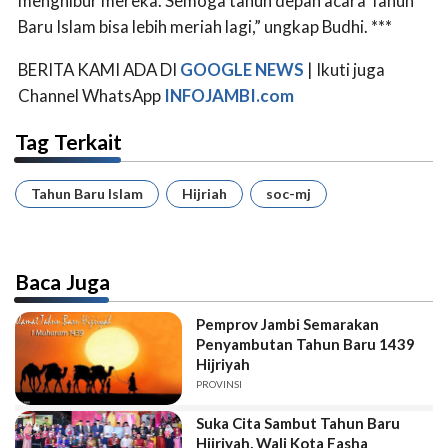
menghibur mereka. Semoga tahun depan acara Tahun
Baru Islam bisa lebih meriah lagi,” ungkap Budhi. ***
BERITA KAMI ADA DI
GOOGLE NEWS
| Ikuti juga
Channel WhatsApp
INFOJAMBI.com
Tag Terkait
Tahun Baru Islam
Hijriah
soc-mj
Baca Juga
Pemprov Jambi Semarakan
Penyambutan Tahun Baru 1439
Hijriyah
PROVINSI
Suka Cita Sambut Tahun Baru
Hijriyah, Wali Kota Fasha