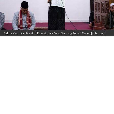
Sekda Muarojambi safari Ramadan ke Desa Simpang Sungai Duren | foto : pmj