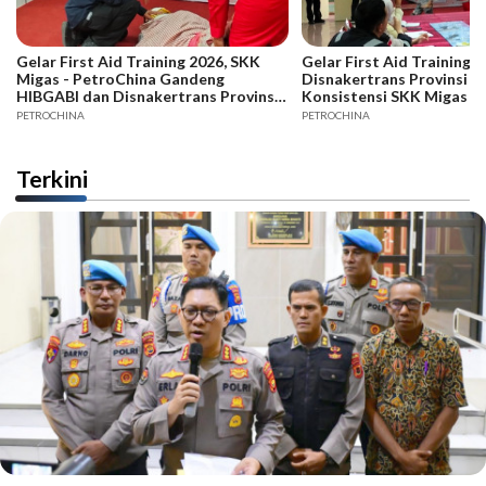
Gelar First Aid Training 2026, SKK
Gelar First Aid Training B
Migas - PetroChina Gandeng
Disnakertrans Provinsi Ja
HIBGABI dan Disnakertrans Provinsi
Konsistensi SKK Migas -
Jambi
PETROCHINA
PETROCHINA
Terkini