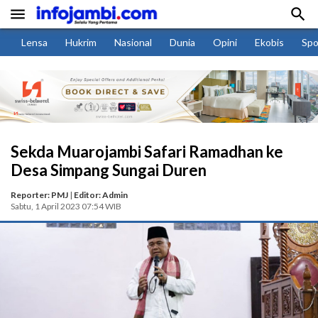


Lensa
Hukrim
Nasional
Dunia
Opini
Ekobis
Spo
Sekda Muarojambi Safari Ramadhan ke
Desa Simpang Sungai Duren
Reporter: PMJ
|
Editor: Admin
Sabtu, 1 April 2023 07:54 WIB