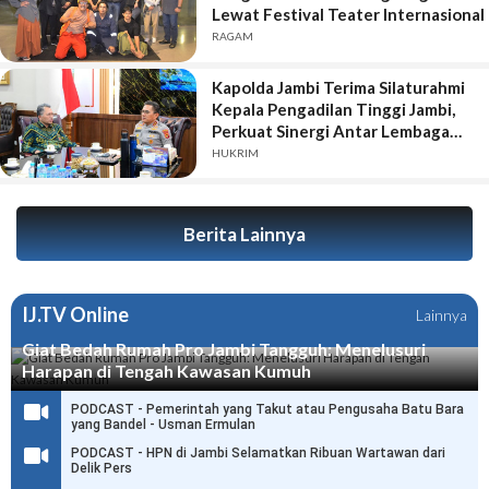
Lewat Festival Teater Internasional
RAGAM
Kapolda Jambi Terima Silaturahmi
Kepala Pengadilan Tinggi Jambi,
Perkuat Sinergi Antar Lembaga
Penegak Hukum
HUKRIM
Berita Lainnya
IJ.TV Online
Lainnya
Giat Bedah Rumah Pro Jambi Tangguh: Menelusuri
Harapan di Tengah Kawasan Kumuh
PODCAST - Pemerintah yang Takut atau Pengusaha Batu Bara
yang Bandel - Usman Ermulan
PODCAST - HPN di Jambi Selamatkan Ribuan Wartawan dari
Delik Pers