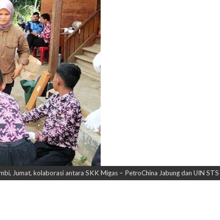
ambi, Jumat, kolaborasi antara SKK Migas – PetroChina Jabung dan UIN STS J