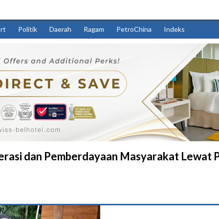
rt
Politik
Daerah
Ragam
PetroChina
Indeks
erasi dan Pemberdayaan Masyarakat Lewat Pr