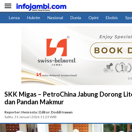

Lensa
Hukrim
Nasional
Dunia
Opini
Ekobis
Spo
SKK Migas – PetroChina Jabung Dorong Lit
dan Pandan Makmur
Reporter: Henrosta
|
Editor: Doddi Irawan
Sabtu, 31 Januari 2026 11:23 WIB