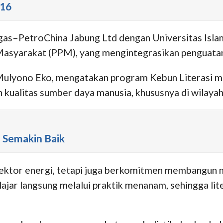
016
gas–PetroChina Jabung Ltd dengan Universitas Isla
syarakat (PPM), yang mengintegrasikan penguatan 
Mulyono Eko, mengatakan program Kebun Literasi me
alitas sumber daya manusia, khususnya di wilayah 
 Semakin Baik
ktor energi, tetapi juga berkomitmen membangun ma
ar langsung melalui praktik menanam, sehingga lite