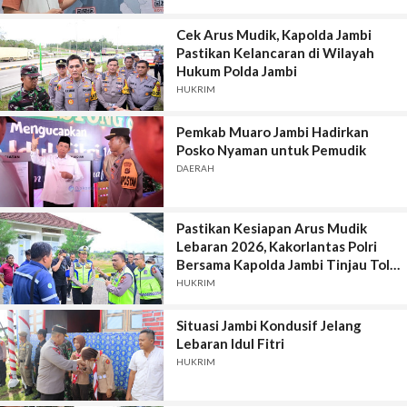
Cek Arus Mudik, Kapolda Jambi
Pastikan Kelancaran di Wilayah
Hukum Polda Jambi
HUKRIM
Pemkab Muaro Jambi Hadirkan
Posko Nyaman untuk Pemudik
DAERAH
Pastikan Kesiapan Arus Mudik
Lebaran 2026, Kakorlantas Polri
Bersama Kapolda Jambi Tinjau Tol
Bayung Lencir–Tempino
HUKRIM
Situasi Jambi Kondusif Jelang
Lebaran Idul Fitri
HUKRIM