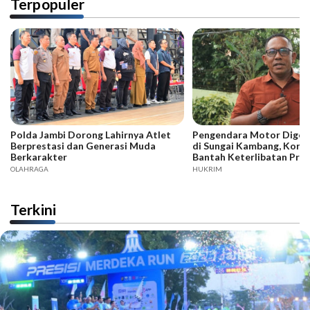
Terpopuler
Polda Jambi Dorong Lahirnya Atlet
Pengendara Motor Digeb
Berprestasi dan Generasi Muda
di Sungai Kambang, Kore
Berkarakter
Bantah Keterlibatan Praj
OLAHRAGA
HUKRIM
Terkini