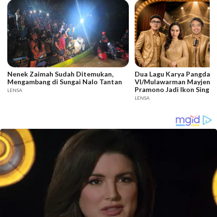
Nenek Zaimah Sudah Ditemukan,
Dua Lagu Karya Pangdam
Mengambang di Sungai Nalo Tantan
VI/Mulawarman Mayjen T
Pramono Jadi Ikon Singin
LENSA
Competition HUT Ke-81 
LENSA