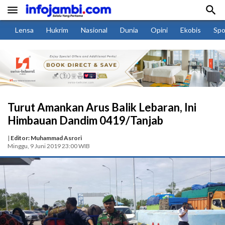


Lensa
Hukrim
Nasional
Dunia
Opini
Ekobis
Spo
Turut Amankan Arus Balik Lebaran, Ini
Himbauan Dandim 0419/Tanjab
|
Editor: Muhammad Asrori
Minggu, 9 Juni 2019 23:00 WIB