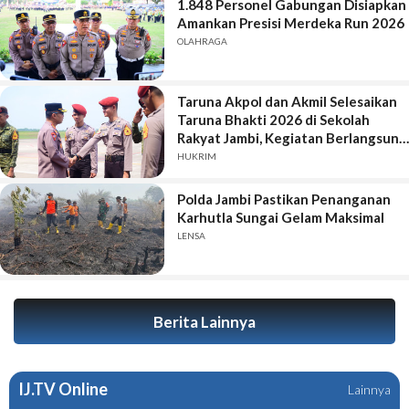
1.848 Personel Gabungan Disiapkan
Amankan Presisi Merdeka Run 2026
OLAHRAGA
Taruna Akpol dan Akmil Selesaikan
Taruna Bhakti 2026 di Sekolah
Rakyat Jambi, Kegiatan Berlangsung
Aman dan Lancar
HUKRIM
Polda Jambi Pastikan Penanganan
Karhutla Sungai Gelam Maksimal
LENSA
Berita Lainnya
IJ.TV Online
Lainnya