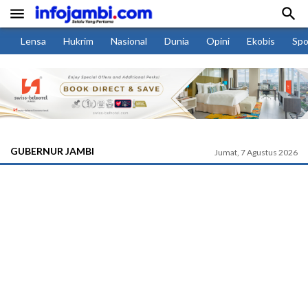


Lensa
Hukrim
Nasional
Dunia
Opini
Ekobis
Spo
GUBERNUR JAMBI
Jumat, 7 Agustus 2026