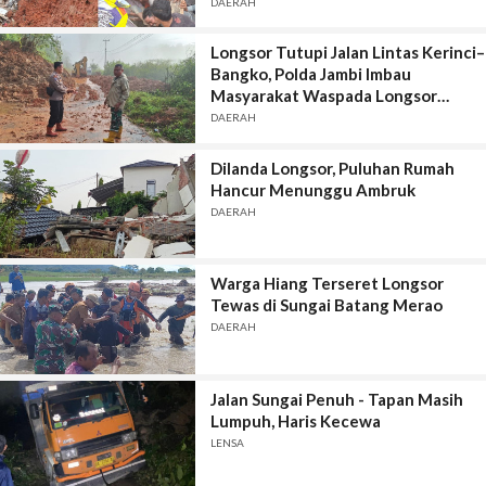
DAERAH
Longsor Tutupi Jalan Lintas Kerinci–
Bangko, Polda Jambi Imbau
Masyarakat Waspada Longsor
Susulan
DAERAH
Dilanda Longsor, Puluhan Rumah
Hancur Menunggu Ambruk
DAERAH
Warga Hiang Terseret Longsor
Tewas di Sungai Batang Merao
DAERAH
Jalan Sungai Penuh - Tapan Masih
Lumpuh, Haris Kecewa
LENSA