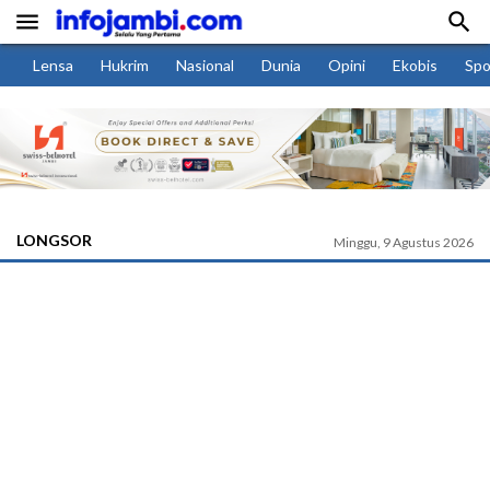


Lensa
Hukrim
Nasional
Dunia
Opini
Ekobis
Spo
LONGSOR
Minggu, 9 Agustus 2026