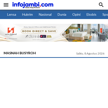


Lensa
Hukrim
Nasional
Dunia
Opini
Ekobis
Spo
MASNAH BUSYROH
Sabtu, 8 Agustus 2026