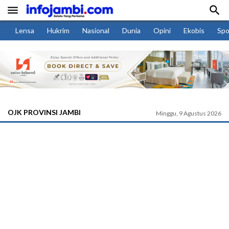


Lensa
Hukrim
Nasional
Dunia
Opini
Ekobis
Spo
OJK PROVINSI JAMBI
Minggu, 9 Agustus 2026