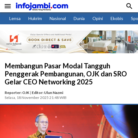


Lensa
Hukrim
Nasional
Dunia
Opini
Ekobis
Spo
Membangun Pasar Modal Tangguh
Penggerak Pembangunan, OJK dan SRO
Gelar CEO Networking 2025
Reporter: OJK
|
Editor: Ulun Nazmi
Selasa, 18 November 2025 21:48 WIB