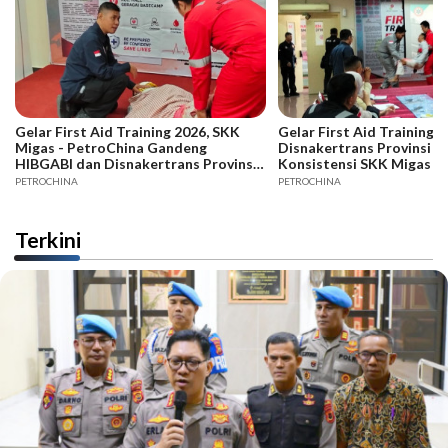
Gelar First Aid Training 2026, SKK
Gelar First Aid Training B
Migas - PetroChina Gandeng
Disnakertrans Provinsi Ja
HIBGABI dan Disnakertrans Provinsi
Konsistensi SKK Migas -
Jambi
PETROCHINA
PETROCHINA
Terkini