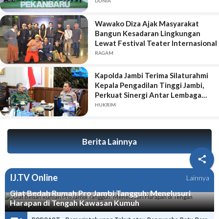
Berkelanjutan
DUNIA
Wawako Diza Ajak Masyarakat
Bangun Kesadaran Lingkungan
Lewat Festival Teater Internasional
RAGAM
Kapolda Jambi Terima Silaturahmi
Kepala Pengadilan Tinggi Jambi,
Perkuat Sinergi Antar Lembaga
Penegak Hukum
HUKRIM
Berita Lainnya

IJ.TV Online
Lainnya
Giat Bedah Rumah Pro Jambi Tangguh: Menelusuri
Harapan di Tengah Kawasan Kumuh