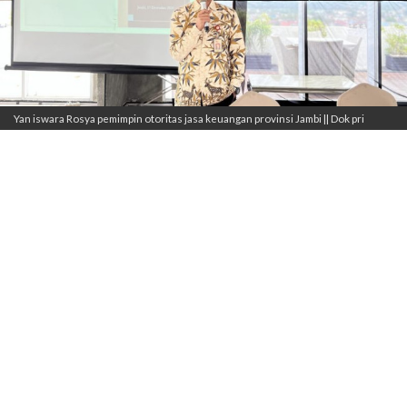
Yan iswara Rosya pemimpin otoritas jasa keuangan provinsi Jambi || Dok pri