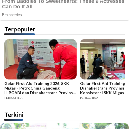
Terpopuler
Gelar First Aid Training 2026, SKK
Gelar First Aid Training B
Migas - PetroChina Gandeng
Disnakertrans Provinsi Ja
HIBGABI dan Disnakertrans Provinsi
Konsistensi SKK Migas -
Jambi
PETROCHINA
PETROCHINA
Terkini