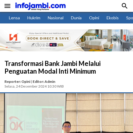


Lensa
Hukrim
Nasional
Dunia
Opini
Ekobis
Spo
Transformasi Bank Jambi Melalui
Penguatan Modal Inti Minimum
Reporter: Opini
|
Editor: Admin
Selasa, 24 Desember 2024 10:30 WIB