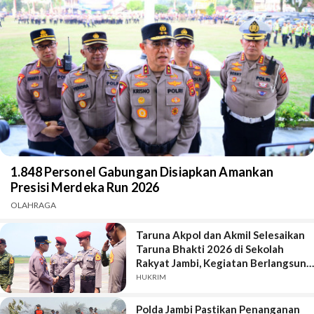
1.848 Personel Gabungan Disiapkan Amankan
Presisi Merdeka Run 2026
OLAHRAGA
Taruna Akpol dan Akmil Selesaikan
Taruna Bhakti 2026 di Sekolah
Rakyat Jambi, Kegiatan Berlangsung
Aman dan Lancar
HUKRIM
Polda Jambi Pastikan Penanganan