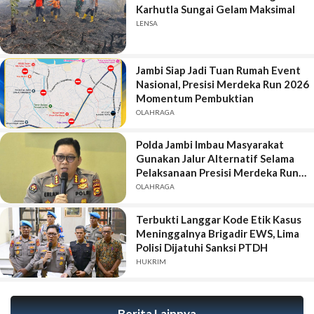
Karhutla Sungai Gelam Maksimal
LENSA
Jambi Siap Jadi Tuan Rumah Event
Nasional, Presisi Merdeka Run 2026
Momentum Pembuktian
OLAHRAGA
Polda Jambi Imbau Masyarakat
Gunakan Jalur Alternatif Selama
Pelaksanaan Presisi Merdeka Run
2026
OLAHRAGA
Terbukti Langgar Kode Etik Kasus
Meninggalnya Brigadir EWS, Lima
Polisi Dijatuhi Sanksi PTDH
HUKRIM
Berita Lainnya