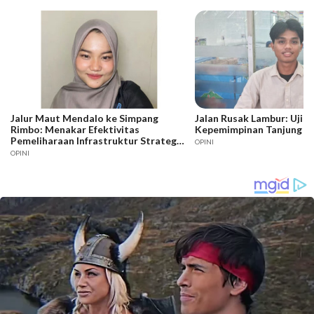
Jalur Maut Mendalo ke Simpang
Jalan Rusak Lambur: Ujia
Rimbo: Menakar Efektivitas
Kepemimpinan Tanjung J
Pemeliharaan Infrastruktur Strategis
OPINI
Jambi
OPINI