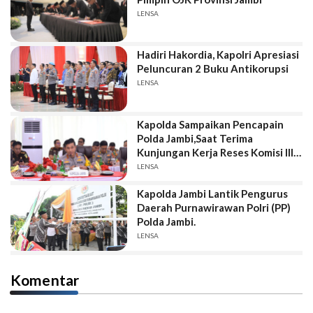
LENSA
Hadiri Hakordia, Kapolri Apresiasi
Peluncuran 2 Buku Antikorupsi
LENSA
Kapolda Sampaikan Pencapain
Polda Jambi,Saat Terima
Kunjungan Kerja Reses Komisi III
DPR RI
LENSA
Kapolda Jambi Lantik Pengurus
Daerah Purnawirawan Polri (PP)
Polda Jambi.
LENSA
Komentar