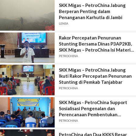
SKK Migas – PetroChina Jabung
Berperan Penting dalam
Penanganan Karhutla di Jambi
LENSA
Rakor Percepatan Penurunan
Stunting Bersama Dinas P3AP2KB,
SKK Migas – PetroChina Isi Materi
Penurunan Stunting
PETROCHINA
SKK Migas – PetroChina Jabung
Ikuti Rakor Percepatan Penurunan
Stunting di Pemkab Tanjabbar
PETROCHINA
SKK Migas - PetroChina Support
Sosialisasi Pengenalan dan
Perencanaan Pembentukan
Destana di Desa Suka Maju
PETROCHINA
PetroChina dan Dua KKKS Besar