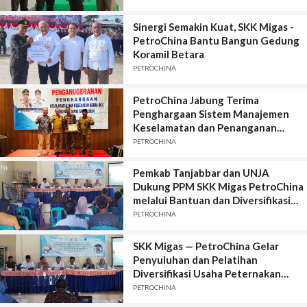
Sinergi Semakin Kuat, SKK Migas -
PetroChina Bantu Bangun Gedung
Koramil Betara
PETROCHINA
PetroChina Jabung Terima
Penghargaan Sistem Manajemen
Keselamatan dan Penanganan
HIV/AIDS
PETROCHINA
Pemkab Tanjabbar dan UNJA
Dukung PPM SKK Migas PetroChina
melalui Bantuan dan Diversifikasi
Usaha Peternakan Kambing di
PETROCHINA
Terjun Gajah
SKK Migas — PetroChina Gelar
Penyuluhan dan Pelatihan
Diversifikasi Usaha Peternakan
Kambing di Desa Terjun Gajah
PETROCHINA