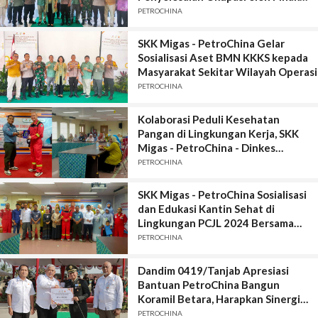
Lain
PETROCHINA
SKK Migas - PetroChina Gelar
Sosialisasi Aset BMN KKKS kepada
Masyarakat Sekitar Wilayah Operasi
PETROCHINA
Kolaborasi Peduli Kesehatan
Pangan di Lingkungan Kerja, SKK
Migas - PetroChina - Dinkes
Tanjabtim Edukasi Food Hygiene
PETROCHINA
SKK Migas - PetroChina Sosialisasi
dan Edukasi Kantin Sehat di
Lingkungan PCJL 2024 Bersama
Dinkes Tanjabtim
PETROCHINA
Dandim 0419/Tanjab Apresiasi
Bantuan PetroChina Bangun
Koramil Betara, Harapkan Sinergi
Terus Terjalin
PETROCHINA