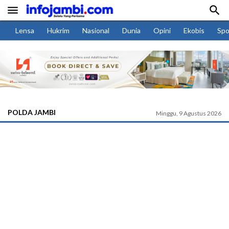


Lensa
Hukrim
Nasional
Dunia
Opini
Ekobis
Spo
POLDA JAMBI
Minggu, 9 Agustus 2026