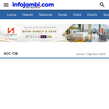


Lensa
Hukrim
Nasional
Dunia
Opini
Ekobis
Spo
SOC-TJB
Jumat, 7 Agustus 2026