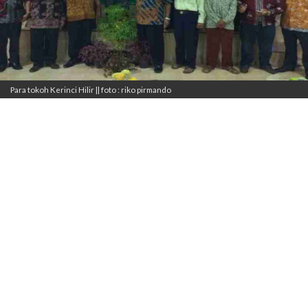
Para tokoh Kerinci Hilir || foto : riko pirmando