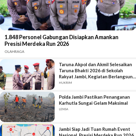
1.848 Personel Gabungan Disiapkan Amankan
Presisi Merdeka Run 2026
OLAHRAGA
Taruna Akpol dan Akmil Selesaikan
Taruna Bhakti 2026 di Sekolah
Rakyat Jambi, Kegiatan Berlangsung
Aman dan Lancar
HUKRIM
Polda Jambi Pastikan Penanganan
Karhutla Sungai Gelam Maksimal
LENSA
Jambi Siap Jadi Tuan Rumah Event
Nasional, Presisi Merdeka Run 2026