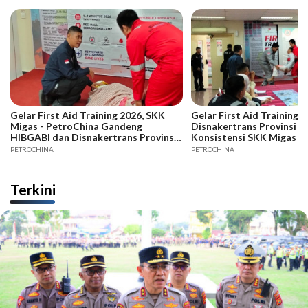
Gelar First Aid Training 2026, SKK
Gelar First Aid Training B
Migas - PetroChina Gandeng
Disnakertrans Provinsi Ja
HIBGABI dan Disnakertrans Provinsi
Konsistensi SKK Migas -
Jambi
PETROCHINA
PETROCHINA
Terkini