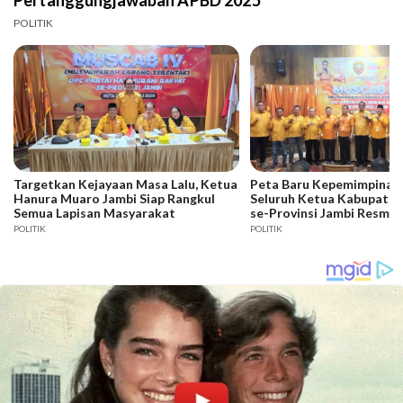
Pertanggungjawaban APBD 2025
POLITIK
Targetkan Kejayaan Masa Lalu, Ketua
Peta Baru Kepemimpinan 
Hanura Muaro Jambi Siap Rangkul
Seluruh Ketua Kabupaten
Semua Lapisan Masyarakat
se-Provinsi Jambi Resmi D
POLITIK
POLITIK