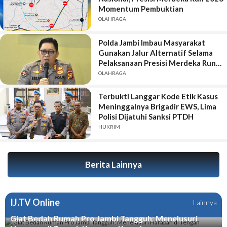
Momentum Pembuktian
OLAHRAGA
Polda Jambi Imbau Masyarakat
Gunakan Jalur Alternatif Selama
Pelaksanaan Presisi Merdeka Run
2026
OLAHRAGA
Terbukti Langgar Kode Etik Kasus
Meninggalnya Brigadir EWS, Lima
Polisi Dijatuhi Sanksi PTDH
HUKRIM
Berita Lainnya
IJ.TV Online
Lainnya
Giat Bedah Rumah Pro Jambi Tangguh: Menelusuri