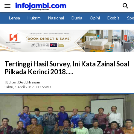


Lensa
Hukrim
Nasional
Dunia
Opini
Ekobis
Spo
Tertinggi Hasil Survey, Ini Kata Zainal Soal
Pilkada Kerinci 2018.....
|
Editor: Doddi Irawan
Sabtu, 1 April 2017 00:16 WIB