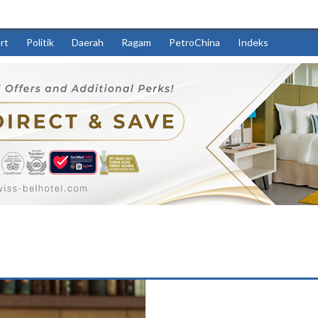
rt
Politik
Daerah
Ragam
PetroChina
Indeks