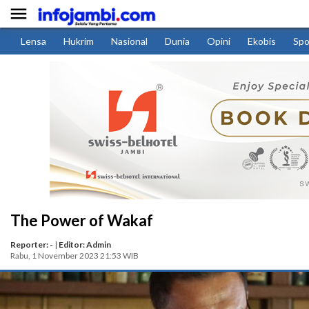

Lensa
Hukrim
Nasional
Dunia
Opini
Ekobis
Spo
The Power of Wakaf
Reporter: -
|
Editor: Admin
Rabu, 1 November 2023 21:53 WIB