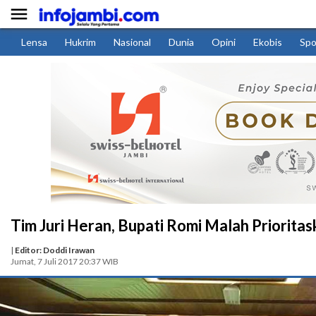

Lensa
Hukrim
Nasional
Dunia
Opini
Ekobis
Spo
Tim Juri Heran, Bupati Romi Malah Prioritas
|
Editor: Doddi Irawan
Jumat, 7 Juli 2017 20:37 WIB