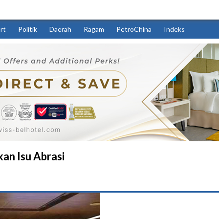
rt
Politik
Daerah
Ragam
PetroChina
Indeks
kan Isu Abrasi