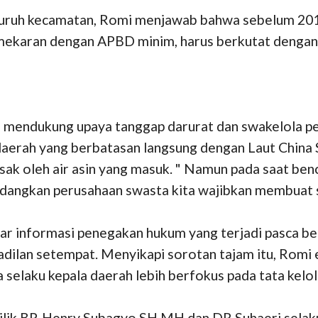
uruh kecamatan, Romi menjawab bahwa sebelum 2011
emekaran dengan APBD minim, harus berkutat dengan 
sud mendukung upaya tanggap darurat dan swakelola
i daerah yang berbatasan langsung dengan Laut China
sak oleh air asin yang masuk. " Namun pada saat ben
angkan perusahaan swasta kita wajibkan membuat se
ar informasi penegakan hukum yang terjadi pasca be
adilan setempat. Menyikapi sorotan tajam itu, Romi
selaku kepala daerah lebih berfokus pada tata kelol
or Lilik BP, Henry Subagyo SH MH dan DR Suhaeri sela