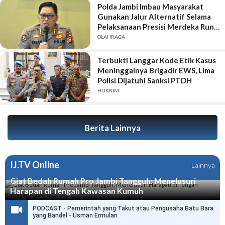
Polda Jambi Imbau Masyarakat
Gunakan Jalur Alternatif Selama
Pelaksanaan Presisi Merdeka Run
2026
OLAHRAGA
Terbukti Langgar Kode Etik Kasus
Meninggalnya Brigadir EWS, Lima
Polisi Dijatuhi Sanksi PTDH
HUKRIM
Berita Lainnya
IJ.TV Online
Lainnya
Giat Bedah Rumah Pro Jambi Tangguh: Menelusuri
Harapan di Tengah Kawasan Kumuh
PODCAST - Pemerintah yang Takut atau Pengusaha Batu Bara
yang Bandel - Usman Ermulan