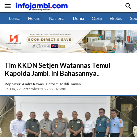


Lensa
Hukrim
Nasional
Dunia
Opini
Ekobis
Spo
Tim KKDN Setjen Watannas Temui
Kapolda Jambi, Ini Bahasannya..
Reporter: Andra Rawas
|
Editor: Doddi Irawan
Selasa, 27 September 2022 22:07 WIB