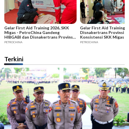
Gelar First Aid Training 2026, SKK
Gelar First Aid Training B
Migas - PetroChina Gandeng
Disnakertrans Provinsi Ja
HIBGABI dan Disnakertrans Provinsi
Konsistensi SKK Migas -
Jambi
PETROCHINA
PETROCHINA
Terkini