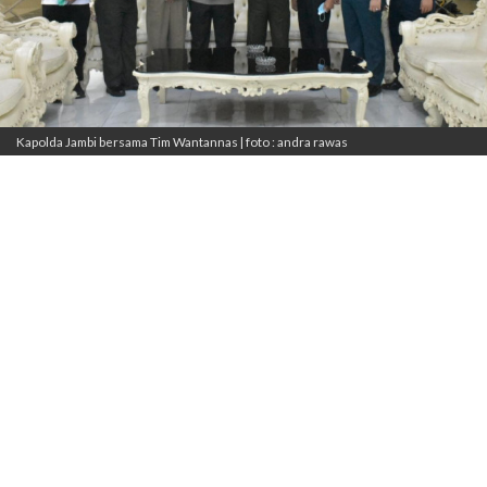
Kapolda Jambi bersama Tim Wantannas | foto : andra rawas