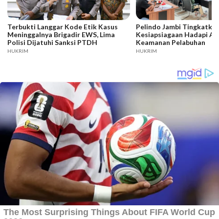
Terbukti Langgar Kode Etik Kasus
Pelindo Jambi Tingkatka
Meninggalnya Brigadir EWS, Lima
Kesiapsiagaan Hadapi A
Polisi Dijatuhi Sanksi PTDH
Keamanan Pelabuhan
HUKRIM
HUKRIM