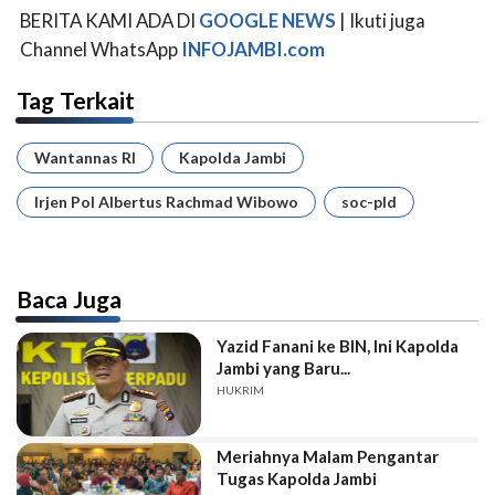
BERITA KAMI ADA DI
GOOGLE NEWS
| Ikuti juga
Channel WhatsApp
INFOJAMBI.com
Tag Terkait
Wantannas RI
Kapolda Jambi
Irjen Pol Albertus Rachmad Wibowo
soc-pld
Baca Juga
Yazid Fanani ke BIN, Ini Kapolda
Jambi yang Baru...
HUKRIM
Meriahnya Malam Pengantar
Tugas Kapolda Jambi