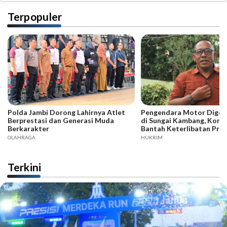
Terpopuler
Polda Jambi Dorong Lahirnya Atlet
Pengendara Motor Digeb
Berprestasi dan Generasi Muda
di Sungai Kambang, Kore
Berkarakter
Bantah Keterlibatan Praj
OLAHRAGA
HUKRIM
Terkini