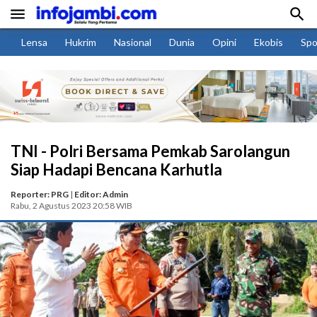


Lensa
Hukrim
Nasional
Dunia
Opini
Ekobis
Spo
TNI - Polri Bersama Pemkab Sarolangun
Siap Hadapi Bencana Karhutla
Reporter: PRG
|
Editor: Admin
Rabu, 2 Agustus 2023 20:58 WIB