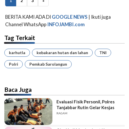
1
2
3
»
BERITA KAMI ADA DI
GOOGLE NEWS
| Ikuti juga
Channel WhatsApp
INFOJAMBI.com
Tag Terkait
karhutla
kebakaran hutan dan lahan
TNI
Polri
Pemkab Sarolangun
Baca Juga
Evaluasi Fisik Personil, Polres
Tanjabbar Rutin Gelar Kesjas
RAGAM