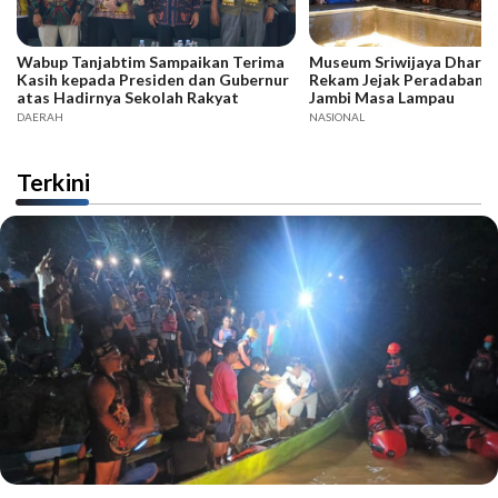
Wabup Tanjabtim Sampaikan Terima
Museum Sriwijaya Dharma
Kasih kepada Presiden dan Gubernur
Rekam Jejak Peradaban d
atas Hadirnya Sekolah Rakyat
Jambi Masa Lampau
DAERAH
NASIONAL
Terkini