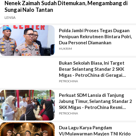
Nenek Zaimah Sudah Ditemukan, Mengambang di
Sungai Nalo Tantan
LENSA
Polda Jambi Proses Tegas Dugaan
Penipuan Rekrutmen Bintara Polri,
Dua Personel Diamankan
HUKRIM
Bukan Sekolah Biasa, Ini Target
Besar Selantang Standar 2 SKK
Migas - PetroChina di Geragai
Tanjung Jabung Timur
PETROCHINA
Perkuat SDM Lansia di Tanjung
Jabung Timur, Selantang Standar 2
SKK Migas - PetroChina Resmi
Bergulir di Geragai
PETROCHINA
Dua Lagu Karya Pangdam
VI/Mulawarman Mayjen TNI Krido