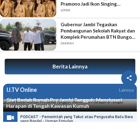
Pramono Jadi Ikon Singing
Competition HUT Ke-81 RI
LENSA
Gubernur Jambi Tegaskan
Pembangunan Sekolah Rakyat dan
Komplek Perumahan BTN Bungo
Green City Harus Sejalan
DAERAH
Berita Lainnya

IJ.TV Online
Lainnya
Giat Bedah Rumah Pro Jambi Tangguh: Menelusuri
Harapan di Tengah Kawasan Kumuh
PODCAST - Pemerintah yang Takut atau Pengusaha Batu Bara
yang Bandel - Usman Ermulan
PODCAST - HPN di Jambi Selamatkan Ribuan Wartawan dari
Delik Pers