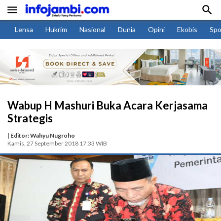


Lensa
Hukrim
Nasional
Dunia
Opini
Ekobis
Spo
Wabup H Mashuri Buka Acara Kerjasama
Strategis
|
Editor: Wahyu Nugroho
Kamis, 27 September 2018 17:33 WIB