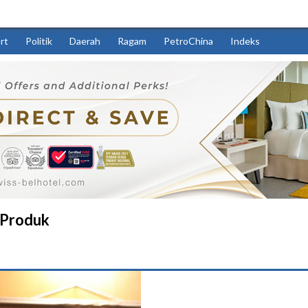
rt
Politik
Daerah
Ragam
PetroChina
Indeks
 Produk