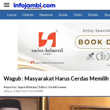

Lensa
Hukrim
Nasional
Dunia
Opini
Ekobis
Spo
Wagub : Masyarakat Harus Cerdas Memilih
Reporter: Sapra Wintani
|
Editor: Doddi Irawan
Selasa, 4 April 2017 22:04 WIB