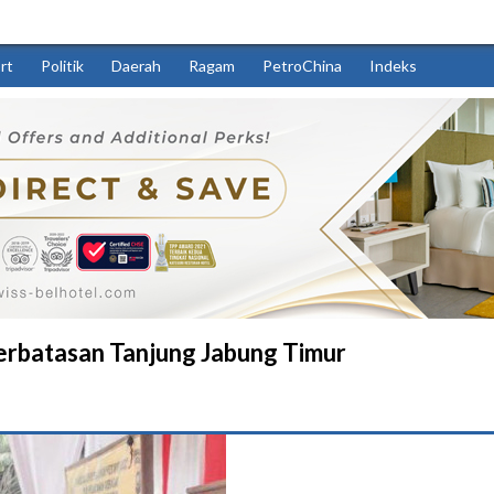
rt
Politik
Daerah
Ragam
PetroChina
Indeks
erbatasan Tanjung Jabung Timur