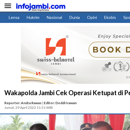

Lensa
Hukrim
Nasional
Dunia
Opini
Ekobis
Spo
Wakapolda Jambi Cek Operasi Ketupat di P
Reporter: Andra Rawas
|
Editor: Doddi Irawan
Jumat, 29 April 2022 11:31 WIB