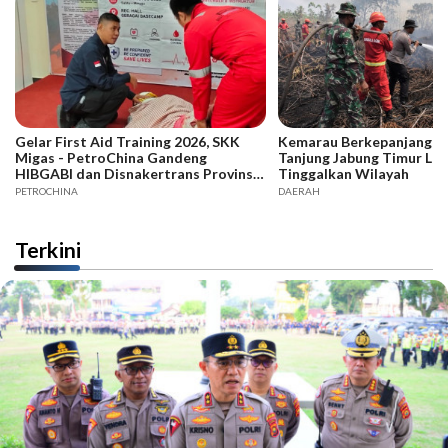
Gelar First Aid Training 2026, SKK
Kemarau Berkepanjangan,
Migas - PetroChina Gandeng
Tanjung Jabung Timur La
HIBGABI dan Disnakertrans Provinsi
Tinggalkan Wilayah
Jambi
PETROCHINA
DAERAH
Terkini