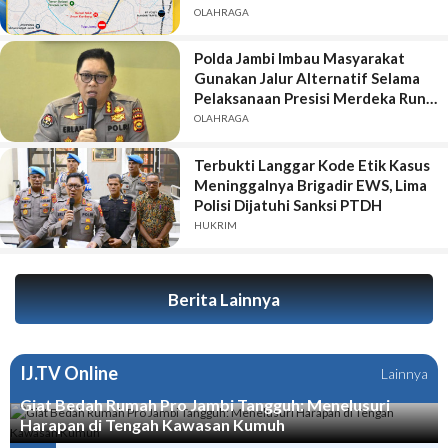
OLAHRAGA
Polda Jambi Imbau Masyarakat
Gunakan Jalur Alternatif Selama
Pelaksanaan Presisi Merdeka Run
2026
OLAHRAGA
Terbukti Langgar Kode Etik Kasus
Meninggalnya Brigadir EWS, Lima
Polisi Dijatuhi Sanksi PTDH
HUKRIM
Berita Lainnya
IJ.TV Online
Lainnya
Giat Bedah Rumah Pro Jambi Tangguh: Menelusuri
Harapan di Tengah Kawasan Kumuh