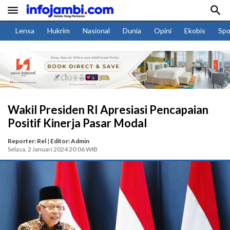


Lensa
Hukrim
Nasional
Dunia
Opini
Ekobis
Spo
Wakil Presiden RI Apresiasi Pencapaian
Positif Kinerja Pasar Modal
Reporter: Rel
|
Editor: Admin
Selasa, 2 Januari 2024 20:06 WIB