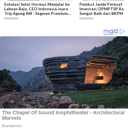
Eskalasi Selat Hormuz Menjalar ke
Pemkot Jambi Perkuat Da
Labuan Bajo, CEO Indonesia Juara
Investasi, DPMPTSP Raih
Trip Agung Afif : Segmen Premium
Sangat Baik dari BKPM
Bertahan, Adaptasi Jadi Kunci
NASIONAL
NASIONAL