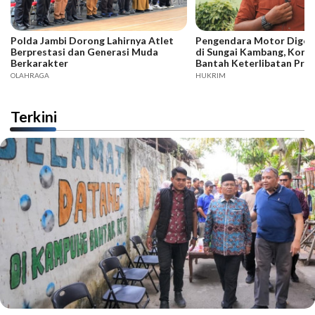
Polda Jambi Dorong Lahirnya Atlet
Pengendara Motor Digeb
Berprestasi dan Generasi Muda
di Sungai Kambang, Kore
Berkarakter
Bantah Keterlibatan Praj
OLAHRAGA
HUKRIM
Terkini