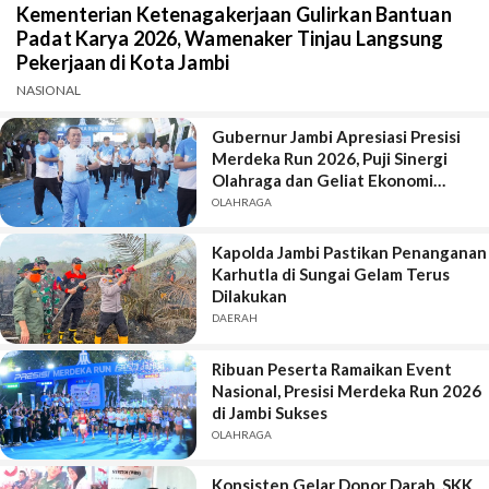
Kementerian Ketenagakerjaan Gulirkan Bantuan
Padat Karya 2026, Wamenaker Tinjau Langsung
Pekerjaan di Kota Jambi
NASIONAL
Gubernur Jambi Apresiasi Presisi
Merdeka Run 2026, Puji Sinergi
Olahraga dan Geliat Ekonomi
Daerah
OLAHRAGA
Kapolda Jambi Pastikan Penanganan
Karhutla di Sungai Gelam Terus
Dilakukan
DAERAH
Ribuan Peserta Ramaikan Event
Nasional, Presisi Merdeka Run 2026
di Jambi Sukses
OLAHRAGA
Konsisten Gelar Donor Darah, SKK