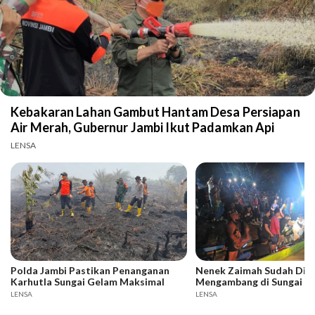
Kebakaran Lahan Gambut Hantam Desa Persiapan
Air Merah, Gubernur Jambi Ikut Padamkan Api
LENSA
Polda Jambi Pastikan Penanganan
Nenek Zaimah Sudah Dit
Karhutla Sungai Gelam Maksimal
Mengambang di Sungai N
LENSA
LENSA