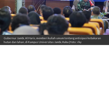
Gubernur Jambi, Al Haris, memberi kuliah umum tentang antisipasi kebakaran
hutan dan lahan, di Kampus Universitas Jambi, Rabu | foto : rky