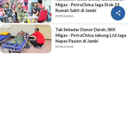
Migas - PetroChina Jaga Stok 23
Rumah Sakit di Jambi

PETROCHINA
Tak Sekadar Donor Darah, SKK
Migas - PetroChina Jabung Ltd Jaga
Napas Pasien di Jambi
PETROCHINA
Berita Lainnya
IJ.TV Online
Lainnya
Giat Bedah Rumah Pro Jambi Tangguh: Menelusuri
Harapan di Tengah Kawasan Kumuh
PODCAST - Pemerintah yang Takut atau Pengusaha Batu Bara
yang Bandel - Usman Ermulan
PODCAST - HPN di Jambi Selamatkan Ribuan Wartawan dari