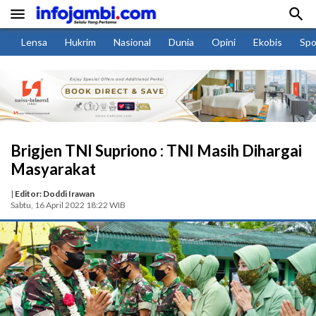


Lensa
Hukrim
Nasional
Dunia
Opini
Ekobis
Spo
Brigjen TNI Supriono : TNI Masih Dihargai
Masyarakat
|
Editor: Doddi Irawan
Sabtu, 16 April 2022 18:22 WIB