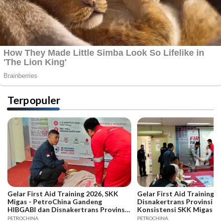
Terpopuler
Gelar First Aid Training 2026, SKK
Gelar First Aid Training B
Migas - PetroChina Gandeng
Disnakertrans Provinsi Ja
HIBGABI dan Disnakertrans Provinsi
Konsistensi SKK Migas -
Jambi
PETROCHINA
PETROCHINA