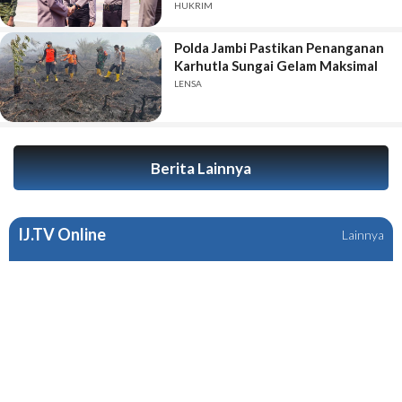
Aman dan Lancar
HUKRIM
Polda Jambi Pastikan Penanganan
Karhutla Sungai Gelam Maksimal
LENSA
Berita Lainnya
IJ.TV Online
Lainnya