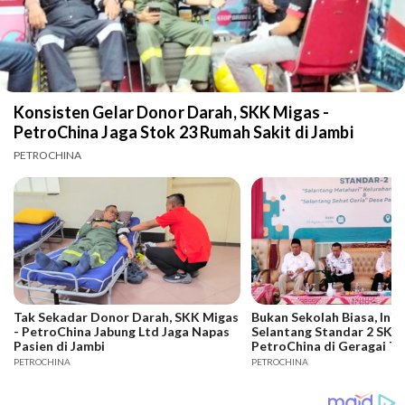
Konsisten Gelar Donor Darah, SKK Migas -
PetroChina Jaga Stok 23 Rumah Sakit di Jambi
PETROCHINA
Tak Sekadar Donor Darah, SKK Migas
Bukan Sekolah Biasa, Ini 
- PetroChina Jabung Ltd Jaga Napas
Selantang Standar 2 SKK 
Pasien di Jambi
PetroChina di Geragai Ta
Jabung Timur
PETROCHINA
PETROCHINA