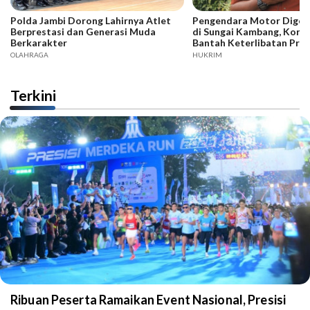
Polda Jambi Dorong Lahirnya Atlet
Pengendara Motor Digeb
Berprestasi dan Generasi Muda
di Sungai Kambang, Kore
Berkarakter
Bantah Keterlibatan Praj
OLAHRAGA
HUKRIM
Terkini
Ribuan Peserta Ramaikan Event Nasional, Presisi