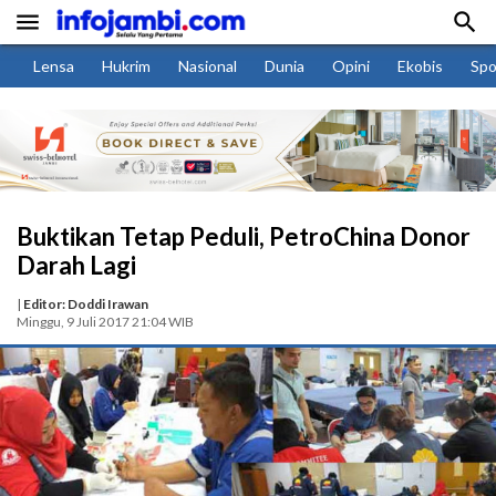


Lensa
Hukrim
Nasional
Dunia
Opini
Ekobis
Spo
Buktikan Tetap Peduli, PetroChina Donor
Darah Lagi
|
Editor: Doddi Irawan
Minggu, 9 Juli 2017 21:04 WIB