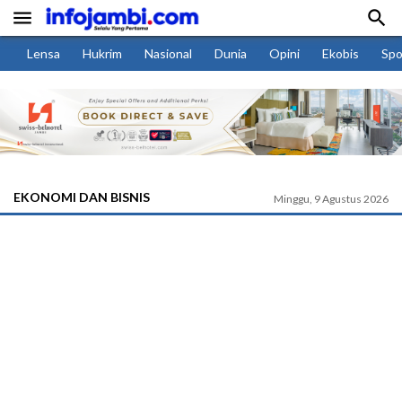


Lensa
Hukrim
Nasional
Dunia
Opini
Ekobis
Spo
EKONOMI DAN BISNIS
Minggu, 9 Agustus 2026