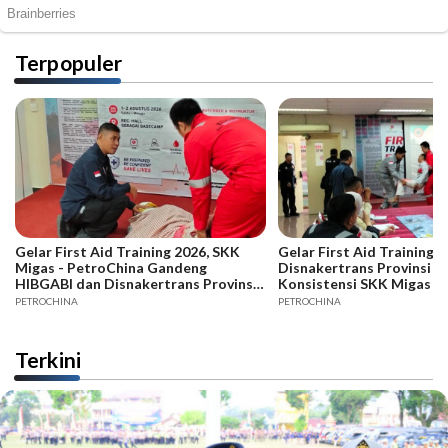
Terpopuler
Gelar First Aid Training 2026, SKK
Gelar First Aid Training B
Migas - PetroChina Gandeng
Disnakertrans Provinsi Ja
HIBGABI dan Disnakertrans Provinsi
Konsistensi SKK Migas -
Jambi
PETROCHINA
PETROCHINA
Terkini