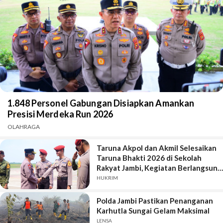
1.848 Personel Gabungan Disiapkan Amankan
Presisi Merdeka Run 2026
OLAHRAGA
Taruna Akpol dan Akmil Selesaikan
Taruna Bhakti 2026 di Sekolah
Rakyat Jambi, Kegiatan Berlangsung
Aman dan Lancar
HUKRIM
Polda Jambi Pastikan Penanganan
Karhutla Sungai Gelam Maksimal
LENSA