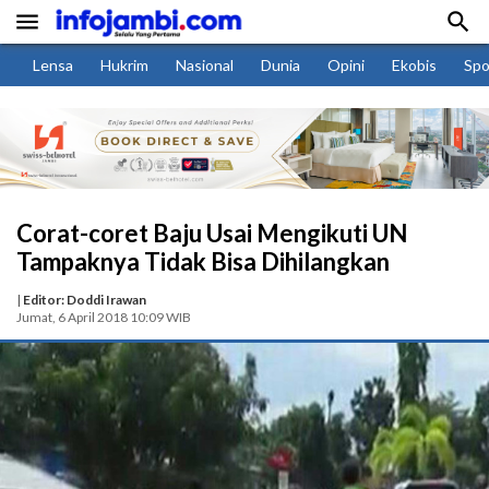


Lensa
Hukrim
Nasional
Dunia
Opini
Ekobis
Spo
Corat-coret Baju Usai Mengikuti UN
Tampaknya Tidak Bisa Dihilangkan
|
Editor: Doddi Irawan
Jumat, 6 April 2018 10:09 WIB