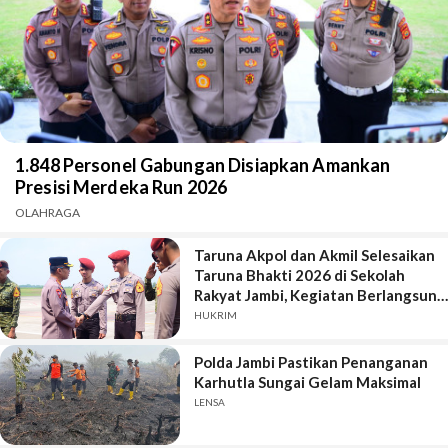
1.848 Personel Gabungan Disiapkan Amankan
Presisi Merdeka Run 2026
OLAHRAGA
Taruna Akpol dan Akmil Selesaikan
Taruna Bhakti 2026 di Sekolah
Rakyat Jambi, Kegiatan Berlangsung
Aman dan Lancar
HUKRIM
Polda Jambi Pastikan Penanganan
Karhutla Sungai Gelam Maksimal
LENSA