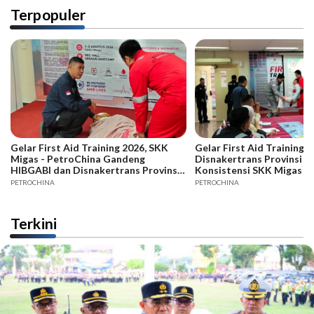
Terpopuler
Gelar First Aid Training 2026, SKK
Gelar First Aid Training B
Migas - PetroChina Gandeng
Disnakertrans Provinsi Ja
HIBGABI dan Disnakertrans Provinsi
Konsistensi SKK Migas -
Jambi
PETROCHINA
PETROCHINA
Terkini