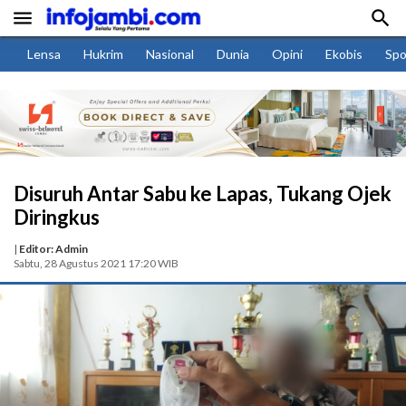


Lensa
Hukrim
Nasional
Dunia
Opini
Ekobis
Spo
Disuruh Antar Sabu ke Lapas, Tukang Ojek
Diringkus
|
Editor: Admin
Sabtu, 28 Agustus 2021 17:20 WIB