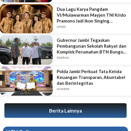
Dua Lagu Karya Pangdam
VI/Mulawarman Mayjen TNI Krido
Pramono Jadi Ikon Singing
Competition HUT Ke-81 RI
LENSA
Gubernur Jambi Tegaskan
Pembangunan Sekolah Rakyat dan
Komplek Perumahan BTN Bungo
Green City Harus Sejalan
DAERAH
Polda Jambi Perkuat Tata Kelola
Keuangan Transparan, Akuntabel
dan Berintegritas
HUKRIM
Berita Lainnya