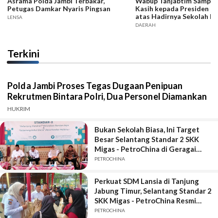
Asrama Polda Jambi Terbakar,
Wabup Tanjabtim Sampai
Petugas Damkar Nyaris Pingsan
Kasih kepada Presiden d
atas Hadirnya Sekolah R
LENSA
DAERAH
Terkini
Polda Jambi Proses Tegas Dugaan Penipuan
Rekrutmen Bintara Polri, Dua Personel Diamankan
HUKRIM
Bukan Sekolah Biasa, Ini Target
Besar Selantang Standar 2 SKK
Migas - PetroChina di Geragai
Tanjung Jabung Timur
PETROCHINA
Perkuat SDM Lansia di Tanjung
Jabung Timur, Selantang Standar 2
SKK Migas - PetroChina Resmi
Bergulir di Geragai
PETROCHINA