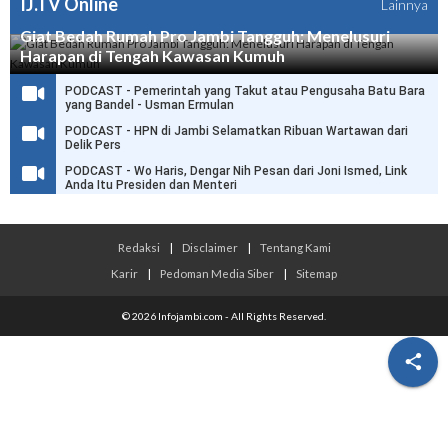
IJ.TV Online
Lainnya
Giat Bedah Rumah Pro Jambi Tangguh: Menelusuri
Harapan di Tengah Kawasan Kumuh
PODCAST - Pemerintah yang Takut atau Pengusaha Batu Bara
yang Bandel - Usman Ermulan
PODCAST - HPN di Jambi Selamatkan Ribuan Wartawan dari
Delik Pers
PODCAST - Wo Haris, Dengar Nih Pesan dari Joni Ismed, Link
Anda Itu Presiden dan Menteri
Redaksi
|
Disclaimer
|
Tentang Kami
Karir
|
Pedoman Media Siber
|
Sitemap
© 2026 Infojambi.com - All Rights Reserved.
