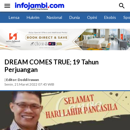


Lensa
Hukrim
Nasional
Dunia
Opini
Ekobis
Spo
DREAM COMES TRUE; 19 Tahun
Perjuangan
|
Editor: Doddi Irawan
Senin, 21 Maret 2022 07:45 WIB