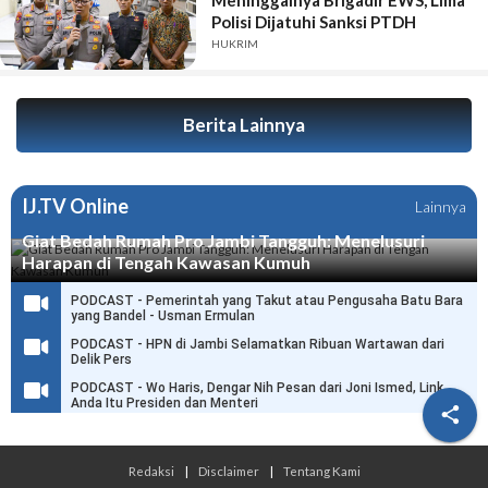
Meninggalnya Brigadir EWS, Lima
Polisi Dijatuhi Sanksi PTDH
HUKRIM
Berita Lainnya
IJ.TV Online
Lainnya
Giat Bedah Rumah Pro Jambi Tangguh: Menelusuri
Harapan di Tengah Kawasan Kumuh
PODCAST - Pemerintah yang Takut atau Pengusaha Batu Bara
yang Bandel - Usman Ermulan
PODCAST - HPN di Jambi Selamatkan Ribuan Wartawan dari
Delik Pers
PODCAST - Wo Haris, Dengar Nih Pesan dari Joni Ismed, Link
Anda Itu Presiden dan Menteri

Redaksi
|
Disclaimer
|
Tentang Kami