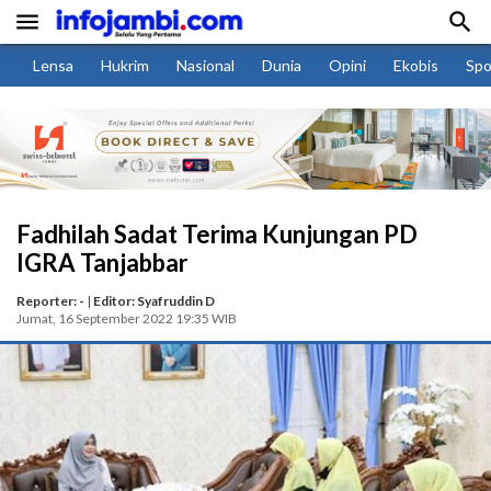


Lensa
Hukrim
Nasional
Dunia
Opini
Ekobis
Spo
Fadhilah Sadat Terima Kunjungan PD
IGRA Tanjabbar
Reporter: -
|
Editor: Syafruddin D
Jumat, 16 September 2022 19:35 WIB