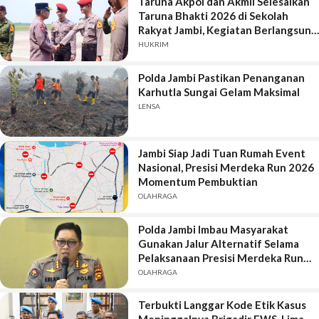
Taruna Akpol dan Akmil Selesaikan
Taruna Bhakti 2026 di Sekolah
Rakyat Jambi, Kegiatan Berlangsung
Aman dan Lancar
HUKRIM
Polda Jambi Pastikan Penanganan
Karhutla Sungai Gelam Maksimal
LENSA
Jambi Siap Jadi Tuan Rumah Event
Nasional, Presisi Merdeka Run 2026
Momentum Pembuktian
OLAHRAGA
Polda Jambi Imbau Masyarakat
Gunakan Jalur Alternatif Selama
Pelaksanaan Presisi Merdeka Run
2026
OLAHRAGA
Terbukti Langgar Kode Etik Kasus