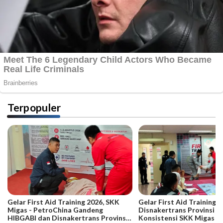
Terpopuler
Gelar First Aid Training 2026, SKK
Gelar First Aid Training B
Migas - PetroChina Gandeng
Disnakertrans Provinsi Ja
HIBGABI dan Disnakertrans Provinsi
Konsistensi SKK Migas -