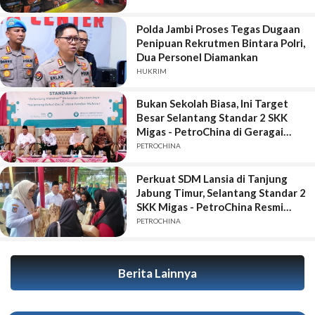
Polda Jambi Proses Tegas Dugaan
Penipuan Rekrutmen Bintara Polri,
Dua Personel Diamankan
HUKRIM
Bukan Sekolah Biasa, Ini Target
Besar Selantang Standar 2 SKK
Migas - PetroChina di Geragai
Tanjung Jabung Timur
PETROCHINA
Perkuat SDM Lansia di Tanjung
Jabung Timur, Selantang Standar 2
SKK Migas - PetroChina Resmi
Bergulir di Geragai
PETROCHINA
Berita Lainnya