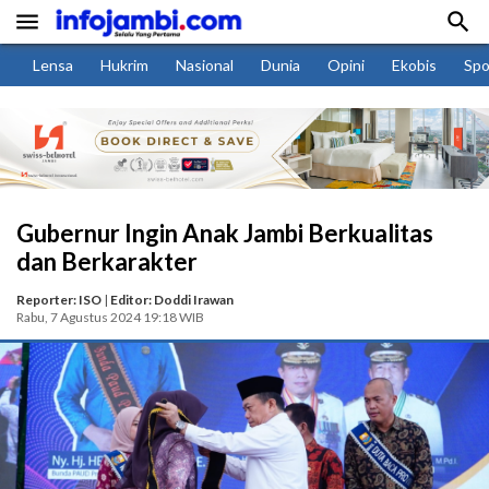


Lensa
Hukrim
Nasional
Dunia
Opini
Ekobis
Spo
Gubernur Ingin Anak Jambi Berkualitas
dan Berkarakter
Reporter: ISO
|
Editor: Doddi Irawan
Rabu, 7 Agustus 2024 19:18 WIB