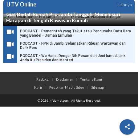
IJ.TV Online
Lainnya
Giat Bedah Rumah Pro Jambi Tangguh: Menelusuri
Harapan di Tengah Kawasan Kumuh
PODCAST - Pemerintah yang Takut atau Pengusaha Batu Bara
yang Bandel - Usman Ermulan
PODCAST - HPN di Jambi Selamatkan Ribuan Wartawan dari
Delik Pers
PODCAST - Wo Haris, Dengar Nih Pesan dari Joni Ismed, Link
Anda Itu Presiden dan Menteri
Redaksi
|
Disclaimer
|
Tentang Kami
Karir
|
Pedoman Media Siber
|
Sitemap
© 2026 Infojambi.com - All Rights Reserved.
