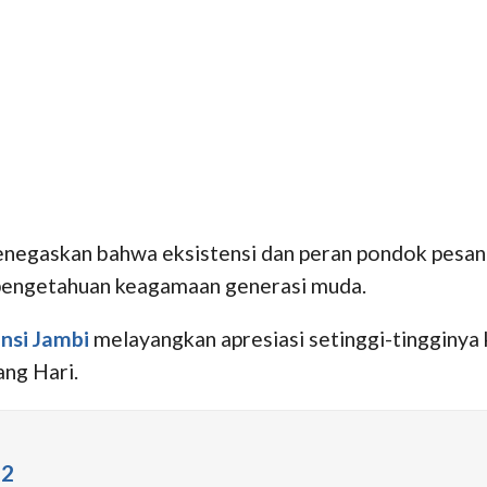
enegaskan bahwa eksistensi dan peran pondok pesantr
a pengetahuan keagamaan generasi muda.
nsi Jambi
melayangkan apresiasi setinggi-tingginya
ang Hari.
52