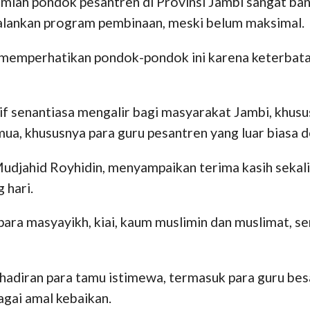
mlah pondok pesantren di Provinsi Jambi sangat ban
jalankan program pembinaan, meski belum maksimal.
memperhatikan pondok-pondok ini karena keterbata
if senantiasa mengalir bagi masyarakat Jambi, khusu
a, khususnya para guru pesantren yang luar biasa d
udjahid Royhidin, menyampaikan terima kasih sekal
g hari.
para masyayikh, kiai, kaum muslimin dan muslimat, 
adiran para tamu istimewa, termasuk para guru bes
gai amal kebaikan.