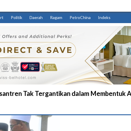
rt
Politik
Daerah
Ragam
PetroChina
Indeks
santren Tak Tergantikan dalam Membentuk 