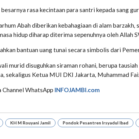
 besarnya rasa kecintaan para santri kepada sang gur
marhum Abah diberikan kebahagiaan di alam barzakh,
masa hidup diharap diterima sepenuhnya oleh Allah 
hkan bantuan uang tunai secara simbolis dari Pemer
 wali murid disuguhkan siraman rohani, berupa tausia
a, sekaligus Ketua MUI DKI Jakarta, Muhammad Fai
uga Channel WhatsApp
INFOJAMBI.com
KH M Rouyani Jamil
Pondok Pesantren Irsyadul Ibad