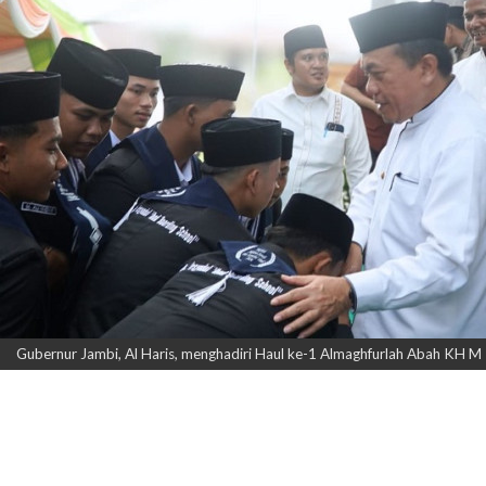
Gubernur Jambi, Al Haris, menghadiri Haul ke-1 Almaghfurlah Abah KH M Ro