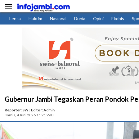

Lensa
Hukrim
Nasional
Dunia
Opini
Ekobis
Spo
Gubernur Jambi Tegaskan Peran Pondok Pe
Reporter: SW
|
Editor: Admin
Kamis, 4 Juni 2026 15:21 WIB