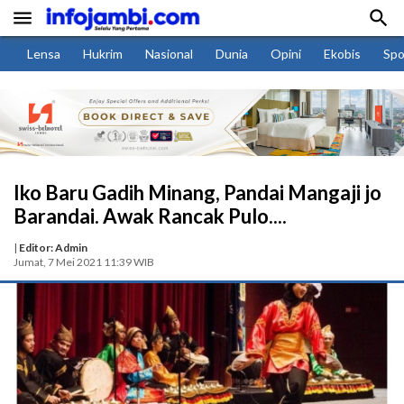


Lensa
Hukrim
Nasional
Dunia
Opini
Ekobis
Spo
Iko Baru Gadih Minang, Pandai Mangaji jo
Barandai. Awak Rancak Pulo....
|
Editor: Admin
Jumat, 7 Mei 2021 11:39 WIB