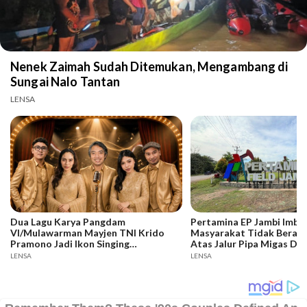
Nenek Zaimah Sudah Ditemukan, Mengambang di
Sungai Nalo Tantan
LENSA
Dua Lagu Karya Pangdam
Pertamina EP Jambi Imba
VI/Mulawarman Mayjen TNI Krido
Masyarakat Tidak Berakti
Pramono Jadi Ikon Singing
Atas Jalur Pipa Migas De
Competition HUT Ke-81 RI
Keselamatan Bersama
LENSA
LENSA